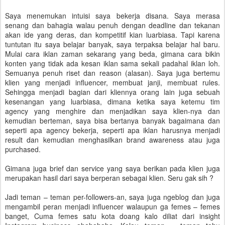
Saya menemukan intuisi saya bekerja disana. Saya merasa
senang dan bahagia walau penuh dengan deadline dan tekanan
akan ide yang deras, dan kompetitif kian luarbiasa. Tapi karena
tuntutan itu saya belajar banyak, saya terpaksa belajar hal baru.
Mulai cara iklan zaman sekarang yang beda, gimana cara bikin
konten yang tidak ada kesan iklan sama sekali padahal iklan loh.
Semuanya penuh riset dan reason (alasan). Saya juga bertemu
klien yang menjadi influencer, membuat janji, membuat rules.
Sehingga menjadi bagian dari kliennya orang lain juga sebuah
kesenangan yang luarbiasa, dimana ketika saya ketemu tim
agency yang menghire dan menjadikan saya klien-nya dan
kemudian berteman, saya bisa bertanya banyak bagaimana dan
seperti apa agency bekerja, seperti apa iklan harusnya menjadi
result dan kemudian menghasilkan brand awareness atau juga
purchased.
Gimana juga brief dan service yang saya berikan pada klien juga
merupakan hasil dari saya berperan sebagai klien. Seru gak sih ?
Jadi teman – teman per-followers-an, saya juga ngeblog dan juga
mengambil peran menjadi influencer walaupun ga femes – femes
banget, Cuma femes satu kota doang kalo diliat dari insight