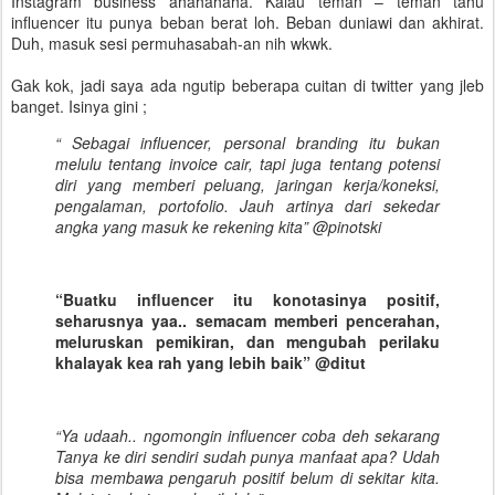
Instagram business ahahahaha. Kalau teman – teman tahu
influencer itu punya beban berat loh. Beban duniawi dan akhirat.
Duh, masuk sesi permuhasabah-an nih wkwk.
Gak kok, jadi saya ada ngutip beberapa cuitan di twitter yang jleb
banget. Isinya gini ;
“ Sebagai influencer, personal branding itu bukan
melulu tentang invoice cair, tapi juga tentang potensi
diri yang memberi peluang, jaringan kerja/koneksi,
pengalaman, portofolio. Jauh artinya dari sekedar
angka yang masuk ke rekening kita” @pinotski
“Buatku influencer itu konotasinya positif,
seharusnya yaa.. semacam memberi pencerahan,
meluruskan pemikiran, dan mengubah perilaku
khalayak kea rah yang lebih baik” @ditut
“Ya udaah.. ngomongin influencer coba deh sekarang
Tanya ke diri sendiri sudah punya manfaat apa? Udah
bisa membawa pengaruh positif belum di sekitar kita.