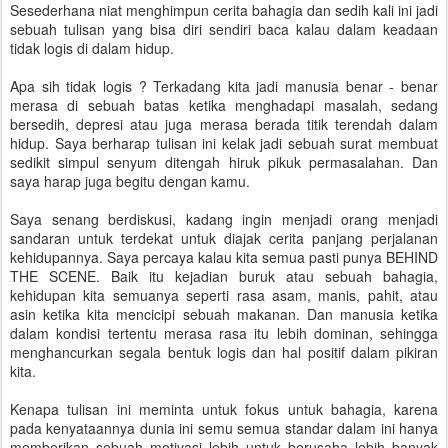
Sesederhana niat menghimpun cerita bahagia dan sedih kali ini jadi
sebuah tulisan yang bisa diri sendiri baca kalau dalam keadaan
tidak logis di dalam hidup.
Apa sih tidak logis ? Terkadang kita jadi manusia benar - benar
merasa di sebuah batas ketika menghadapi masalah, sedang
bersedih, depresi atau juga merasa berada titik terendah dalam
hidup. Saya berharap tulisan ini kelak jadi sebuah surat membuat
sedikit simpul senyum ditengah hiruk pikuk permasalahan. Dan
saya harap juga begitu dengan kamu.
Saya senang berdiskusi, kadang ingin menjadi orang menjadi
sandaran untuk terdekat untuk diajak cerita panjang perjalanan
kehidupannya. Saya percaya kalau kita semua pasti punya BEHIND
THE SCENE. Baik itu kejadian buruk atau sebuah bahagia,
kehidupan kita semuanya seperti rasa asam, manis, pahit, atau
asin ketika kita mencicipi sebuah makanan. Dan manusia ketika
dalam kondisi tertentu merasa rasa itu lebih dominan, sehingga
menghancurkan segala bentuk logis dan hal positif dalam pikiran
kita.
Kenapa tulisan ini meminta untuk fokus untuk bahagia, karena
pada kenyataannya dunia ini semu semua standar dalam ini hanya
memberikan sebuah motivasi lebih untuk berusaha lebih banyak