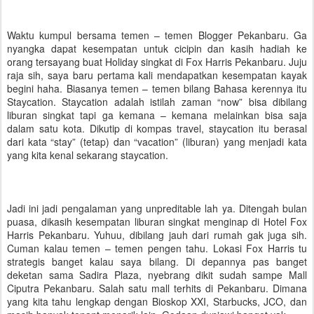
Waktu kumpul bersama temen – temen Blogger Pekanbaru. Ga
nyangka dapat kesempatan untuk cicipin dan kasih hadiah ke
orang tersayang buat Holiday singkat di Fox Harris Pekanbaru. Juju
raja sih, saya baru pertama kali mendapatkan kesempatan kayak
begini haha. Biasanya temen – temen bilang Bahasa kerennya itu
Staycation. Staycation adalah istilah zaman “now” bisa dibilang
liburan singkat tapi ga kemana – kemana melainkan bisa saja
dalam satu kota. Dikutip di kompas travel, staycation itu berasal
dari kata “stay” (tetap) dan “vacation” (liburan) yang menjadi kata
yang kita kenal sekarang staycation.
Jadi ini jadi pengalaman yang unpreditable lah ya. Ditengah bulan
puasa, dikasih kesempatan liburan singkat menginap di Hotel Fox
Harris Pekanbaru. Yuhuu, dibilang jauh dari rumah gak juga sih.
Cuman kalau temen – temen pengen tahu. Lokasi Fox Harris tu
strategis banget kalau saya bilang. Di depannya pas banget
deketan sama Sadira Plaza, nyebrang dikit sudah sampe Mall
Ciputra Pekanbaru. Salah satu mall terhits di Pekanbaru. Dimana
yang kita tahu lengkap dengan Bioskop XXI, Starbucks, JCO, dan