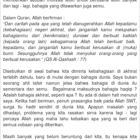
dan lagi - lagi, bahagia yang ditawarkan juga semu.
Dalam Quran, Allah berfirman :
“Dan carilah pada apa yang telah dianugerahkan Allah kepadamu
(kebahagiaan) negeri akhirat, dan janganlah kamu melupakan
bahagianmu dari (kenikmatan) duniawi dan berbuat baiklah
(kepada orang lain) sebagaimana Allah telah berbuat baik,
kepadamu, dan janganlah kamu berbuat kerusakan di (muka)
bumi. Sesungguhnya Allah tidak menyukai orang-orang yang
berbuat kerusakan.” (QS Al-Qashash : 77
)
Disebutkan di awal bahwa kita diminta kebahagiaan di akhirat
terlebih dahulu, baru di mulai dengan bahagia dunia. Saya bukan
seorang ahli tafsir namun jelas bahwa bahagia di dunia itu
sementara dan semu. Bagaimana maksudnya bahagia haqiqi ?
Adalah bahagia akhirat, seperti apa ? Itu ada di dalam hati menurut
saya. Ketika hati beriman, penuh prasangka baik pada Allah SWT,
surga itu hadir sendiri di dunia kita. Apapun masalah yang
dihadapi, problema yang kita rasakan sirna karena lagi - lagi
percaya Allah yang maha tahu kebaikan apa yang ia beri dari
semua cobaan yang diberikan.
Masih banyak yang belum beruntung dari kita, itu kenapa kita