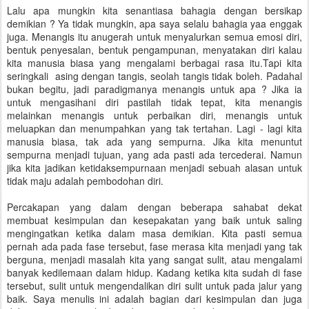
Lalu apa mungkin kita senantiasa bahagia dengan bersikap
demikian ? Ya tidak mungkin, apa saya selalu bahagia yaa enggak
juga. Menangis itu anugerah untuk menyalurkan semua emosi diri,
bentuk penyesalan, bentuk pengampunan, menyatakan diri kalau
kita manusia biasa yang mengalami berbagai rasa itu.Tapi kita
seringkali asing dengan tangis, seolah tangis tidak boleh. Padahal
bukan begitu, jadi paradigmanya menangis untuk apa ? Jika ia
untuk mengasihani diri pastilah tidak tepat, kita menangis
melainkan menangis untuk perbaikan diri, menangis untuk
meluapkan dan menumpahkan yang tak tertahan. Lagi - lagi kita
manusia biasa, tak ada yang sempurna. Jika kita menuntut
sempurna menjadi tujuan, yang ada pasti ada tercederai. Namun
jika kita jadikan ketidaksempurnaan menjadi sebuah alasan untuk
tidak maju adalah pembodohan diri.
Percakapan yang dalam dengan beberapa sahabat dekat
membuat kesimpulan dan kesepakatan yang baik untuk saling
mengingatkan ketika dalam masa demikian. Kita pasti semua
pernah ada pada fase tersebut, fase merasa kita menjadi yang tak
berguna, menjadi masalah kita yang sangat sulit, atau mengalami
banyak kedilemaan dalam hidup. Kadang ketika kita sudah di fase
tersebut, sulit untuk mengendalikan diri sulit untuk pada jalur yang
baik. Saya menulis ini adalah bagian dari kesimpulan dan juga