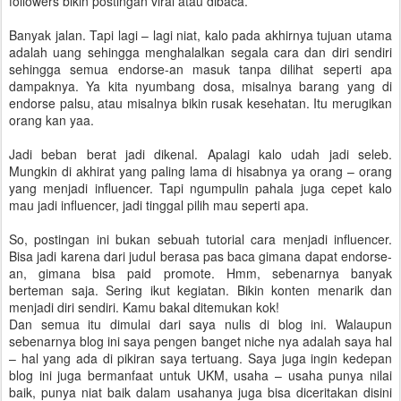
followers bikin postingan viral atau dibaca.
Banyak jalan. Tapi lagi – lagi niat, kalo pada akhirnya tujuan utama
adalah uang sehingga menghalalkan segala cara dan diri sendiri
sehingga semua endorse-an masuk tanpa dilihat seperti apa
dampaknya. Ya kita nyumbang dosa, misalnya barang yang di
endorse palsu, atau misalnya bikin rusak kesehatan. Itu merugikan
orang kan yaa.
Jadi beban berat jadi dikenal. Apalagi kalo udah jadi seleb.
Mungkin di akhirat yang paling lama di hisabnya ya orang – orang
yang menjadi influencer. Tapi ngumpulin pahala juga cepet kalo
mau jadi influencer, jadi tinggal pilih mau seperti apa.
So, postingan ini bukan sebuah tutorial cara menjadi influencer.
Bisa jadi karena dari judul berasa pas baca gimana dapat endorse-
an, gimana bisa paid promote. Hmm, sebenarnya banyak
berteman saja. Sering ikut kegiatan. Bikin konten menarik dan
menjadi diri sendiri. Kamu bakal ditemukan kok!
Dan semua itu dimulai dari saya nulis di blog ini. Walaupun
sebenarnya blog ini saya pengen banget niche nya adalah saya hal
– hal yang ada di pikiran saya tertuang. Saya juga ingin kedepan
blog ini juga bermanfaat untuk UKM, usaha – usaha punya nilai
baik, punya niat baik dalam usahanya juga bisa diceritakan disini