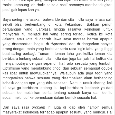
“balek kampung” eh “balik ke kota asal” namanya membandingkan
pasti gak lepas kan ya.
Saya sering merasakan bahwa ide dan cita – cita saya terasa sulit
sekali bisa berkembang di kota Pekanbaru. Bahkan penuh
perjuangan yang luarbiasa hingga rasanya keinginan untuk
menyerah itu menjadi hal yang sering terjadi. Ketika ke kota
Jakarta atau kota di daerah Jawa saya merasa bahwa apapun
yang disampaikan begitu di “Apresiasi” dan di dengarkan banyak
orang dengan mata yang berbinar serta rasa ingin tahu yang tinggi
buat saling berbagi. Teman – teman tahu gak ketika teman kita
berbicara tentang sebuah cita – cita dan juga banyak hal ketika kita
menyambutnya dengan sepenuh hati ada sesuatu yang tumbuh.
Optimisme yang membubung tinggi dan sebuah semangat double
kali lipat untuk mewujudkannya. Walaupun ada juga teori yang
mengatakan bahwa sesuatu yang disampaikan akan berbanding
kebalik dengan apa yang dilaksanakan. Namun untuk sharing kali
ini saya ga berbicara tentang itu, tapi berbicara feedback ya dari
sebuah ide melainkan cerita tentang sebuah karya dan ide itu
sudah meluncur ke permukaan dalam bentuk sesuatu hal.
Dan saya rasa
problem
ini juga di idap oleh hampir semua
masyarakat Indonesia terhadap apapun sesuatu yang muncul. Hal