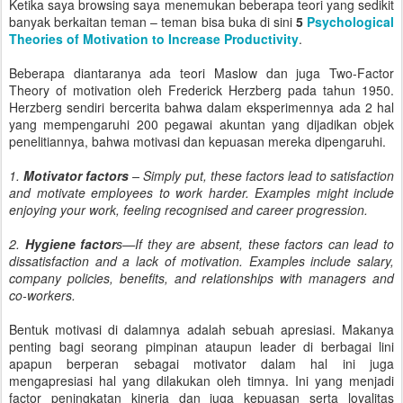
Ketika saya browsing saya menemukan beberapa teori yang sedikit
banyak berkaitan teman – teman bisa buka di sini
5
Psychological
Theories of Motivation to Increase Productivity
.
Beberapa diantaranya ada teori Maslow dan juga Two-Factor
Theory of motivation oleh Frederick Herzberg pada tahun 1950.
Herzberg sendiri bercerita bahwa dalam eksperimennya ada 2 hal
yang mempengaruhi 200 pegawai akuntan yang dijadikan objek
penelitiannya, bahwa motivasi dan kepuasan mereka dipengaruhi.
1.
Motivator factors
– Simply put, these factors lead to satisfaction
and motivate employees to work harder. Examples might include
enjoying your work, feeling recognised and career progression.
2.
Hygiene factor
s—If they are absent, these factors can lead to
dissatisfaction and a lack of motivation. Examples include salary,
company policies, benefits, and relationships with managers and
co-workers.
Bentuk motivasi di dalamnya adalah sebuah apresiasi. Makanya
penting bagi seorang pimpinan ataupun leader di berbagai lini
apapun berperan sebagai motivator dalam hal ini juga
mengapresiasi hal yang dilakukan oleh timnya. Ini yang menjadi
factor peningkatan kinerja dan juga kepuasan serta loyalitas