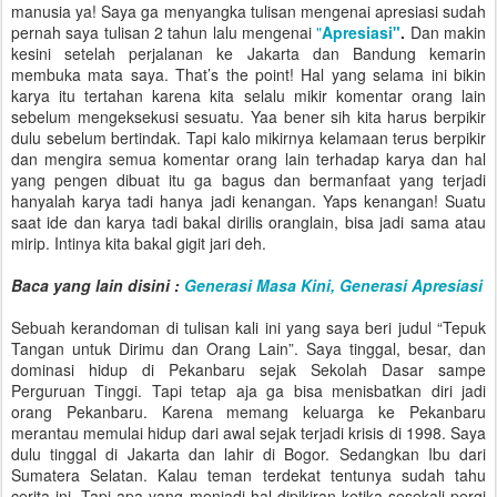
manusia ya! Saya ga menyangka tulisan mengenai apresiasi sudah
pernah saya tulisan 2 tahun lalu mengenai
"
Apresiasi"
.
Dan makin
kesini setelah perjalanan ke Jakarta dan Bandung kemarin
membuka mata saya. That’s the point! Hal yang selama ini bikin
karya itu tertahan karena kita selalu mikir komentar orang lain
sebelum mengeksekusi sesuatu. Yaa bener sih kita harus berpikir
dulu sebelum bertindak. Tapi kalo mikirnya kelamaan terus berpikir
dan mengira semua komentar orang lain terhadap karya dan hal
yang pengen dibuat itu ga bagus dan bermanfaat yang terjadi
hanyalah karya tadi hanya jadi kenangan. Yaps kenangan! Suatu
saat ide dan karya tadi bakal dirilis oranglain, bisa jadi sama atau
mirip. Intinya kita bakal gigit jari deh.
Baca yang lain disini :
Generasi Masa Kini, Generasi Apresiasi
Sebuah kerandoman di tulisan kali ini yang saya beri judul “Tepuk
Tangan untuk Dirimu dan Orang Lain”. Saya tinggal, besar, dan
dominasi hidup di Pekanbaru sejak Sekolah Dasar sampe
Perguruan Tinggi. Tapi tetap aja ga bisa menisbatkan diri jadi
orang Pekanbaru. Karena memang keluarga ke Pekanbaru
merantau memulai hidup dari awal sejak terjadi krisis di 1998. Saya
dulu tinggal di Jakarta dan lahir di Bogor. Sedangkan Ibu dari
Sumatera Selatan. Kalau teman terdekat tentunya sudah tahu
cerita ini. Tapi apa yang menjadi hal dipikiran ketika sesekali pergi