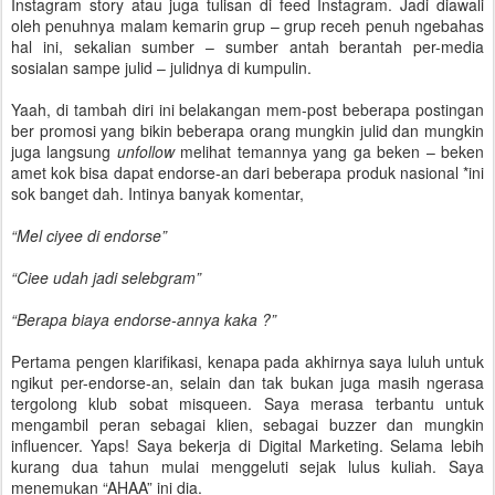
Instagram story atau juga tulisan di feed Instagram. Jadi diawali
oleh penuhnya malam kemarin grup – grup receh penuh ngebahas
hal ini, sekalian sumber – sumber antah berantah per-media
sosialan sampe julid – julidnya di kumpulin.
Yaah, di tambah diri ini belakangan mem-post beberapa postingan
ber promosi yang bikin beberapa orang mungkin julid dan mungkin
juga langsung
unfollow
melihat temannya yang ga beken – beken
amet kok bisa dapat endorse-an dari beberapa produk nasional *ini
sok banget dah. Intinya banyak komentar,
“Mel ciyee di endorse”
“Ciee udah jadi selebgram”
“Berapa biaya endorse-annya kaka ?”
Pertama pengen klarifikasi, kenapa pada akhirnya saya luluh untuk
ngikut per-endorse-an, selain dan tak bukan juga masih ngerasa
tergolong klub sobat misqueen. Saya merasa terbantu untuk
mengambil peran sebagai klien, sebagai buzzer dan mungkin
influencer. Yaps! Saya bekerja di Digital Marketing. Selama lebih
kurang dua tahun mulai menggeluti sejak lulus kuliah. Saya
menemukan “AHAA” ini dia.