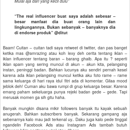
Mulai aja dari yang kecil dulu”
“The real influencer buat saya adalah sebesar –
besar manfaat dia buat orang lain dan
lingkungannya. Bukan sebanyak – banyaknya dia
di endorse produk” @ditut
Baam! Cuitan – cuitan tadi saya retweet di twitter, dan pas banget
ketika mas @amrazing atau koh lexy deh cerita tentang iklan –
iklan influencer tentang baran – barang ghaib. Apa itu ? seperti
iklan spam yang sering muncul di akun – akun kita, pelangsing
instan, peninggi badan. Bahkan lucunya aku sendiri pernah kesel
karena ada iklan pelangsing muncul ketika aku foto rame – rame
sama keluarga di hari raya idul fitri ada di komentar. Gilaa mood
jeblok deh! Cuman aku bawa rumpi di grup keluarga besar. Karena
emang paham sekeluarga punya rejeki badan gede – gede. Tapi
merusak momen ga sih gitu haha.
Banyak mungkin disana mikir followers banyak itu kayak sebuah
anugerah. Bahkan subscribers banyak. Sekarang gampang aja
sebenarnya kalo mau jadi terkenal uy.. Daku juga kalo pede tinggal
ngandelin Facebook Ads atau Instagram Ads tambah butuh