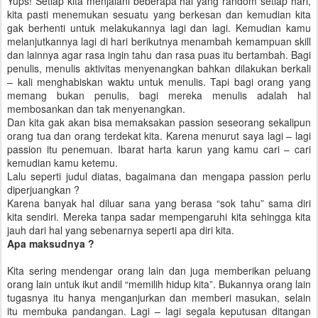
Yups! Setiap kita menjalani beberapa hal yang random setiap hari,
kita pasti menemukan sesuatu yang berkesan dan kemudian kita
gak berhenti untuk melakukannya lagi dan lagi. Kemudian kamu
melanjutkannya lagi di hari berikutnya menambah kemampuan skill
dan lainnya agar rasa ingin tahu dan rasa puas itu bertambah. Bagi
penulis, menulis aktivitas menyenangkan bahkan dilakukan berkali
– kali menghabiskan waktu untuk menulis. Tapi bagi orang yang
memang bukan penulis, bagi mereka menulis adalah hal
membosankan dan tak menyenangkan.
Dan kita gak akan bisa memaksakan passion seseorang sekalipun
orang tua dan orang terdekat kita. Karena menurut saya lagi – lagi
passion itu penemuan. Ibarat harta karun yang kamu cari – cari
kemudian kamu ketemu.
Lalu seperti judul diatas, bagaimana dan mengapa passion perlu
diperjuangkan ?
Karena banyak hal diluar sana yang berasa “sok tahu” sama diri
kita sendiri. Mereka tanpa sadar mempengaruhi kita sehingga kita
jauh dari hal yang sebenarnya seperti apa diri kita.
Apa maksudnya ?
Kita sering mendengar orang lain dan juga memberikan peluang
orang lain untuk ikut andil “memilih hidup kita”. Bukannya orang lain
tugasnya itu hanya menganjurkan dan memberi masukan, selain
itu membuka pandangan. Lagi – lagi segala keputusan ditangan