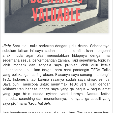
Jleb!
Saat mau nulis berkaitan dengan judul diatas. Sebenarnya,
sebelum tulisan ini saya sudah membuat draft tulisan mengenai
anak muda agar bisa memudahkan hidupnya dengan hal
sederhana sesuai perkembangan zaman. Tapi sepertinya, topik ini
lebih menarik dan sengaja saya pikirkan lebih dulu ketika
mendapatkan suntikan insight baru saat pantengin TEDx Talks
yang belakangan sering absen. Biasanya saya senang mantengin
TeDx Indonesia tapi karena rasanya sudah saya simak semua.
Saya pun mencoba untuk menyimak TeDx versi luar, dengan
kekhawatiran bahasa inggris saya yang ga bagus – bagus amat
yang juga bikin nunda nyimak versi luarnya. Namun ketika
mencoba searching dan menontonnya, ternyata ga sesulit yang
saya pikir haha
*kecurhat deh.
Jadi kegalauan tersendiri pasti diri kita - kita. Terutama yang baru