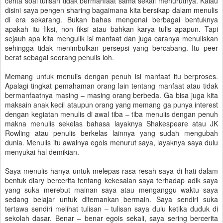
cerita soal tulisan tidak bermanfaat sama sekali menurutnya. Kalau
disini saya pengen sharing bagaimana kita bersikap dalam menulis
di era sekarang. Bukan bahas mengenai berbagai bentuknya
apakah itu fiksi, non fiksi atau bahkan karya tulis apapun. Tapi
sejauh apa kita mengulik isi manfaat dan juga caranya menuliskan
sehingga tidak menimbulkan persepsi yang bercabang. Itu peer
berat sebagai seorang penulis loh.
Memang untuk menulis dengan penuh isi manfaat itu berproses.
Apalagi tingkat pemahaman orang lain tentang manfaat atau tidak
bermanfaatnya masing – masing orang berbeda. Ga bisa juga kita
maksain anak kecil ataupun orang yang memang ga punya interest
dengan kegiatan menulis di awal tiba – tiba menulis dengan penuh
makna menulis sekelas bahasa layaknya Shakespeare atau JK
Rowling atau penulis berkelas lainnya yang sudah mengubah
dunia. Menulis itu awalnya egois menurut saya, layaknya saya dulu
menyukai hal demikian.
Saya menulis hanya untuk melepas rasa resah saya di hati dalam
bentuk diary bercerita tentang kekesalan saya terhadap adik saya
yang suka merebut mainan saya atau menganggu waktu saya
sedang belajar untuk ditemankan bermain. Saya sendiri suka
tertawa sendiri melihat tulisan – tulisan saya dulu ketika duduk di
sekolah dasar. Benar – benar egois sekali, saya sering bercerita