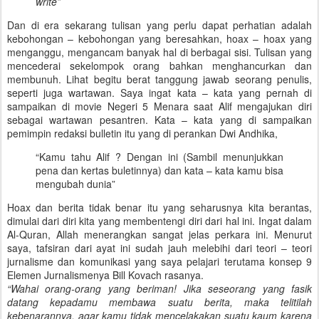
write”
Dan di era sekarang tulisan yang perlu dapat perhatian adalah
kebohongan – kebohongan yang beresahkan, hoax – hoax yang
menganggu, mengancam banyak hal di berbagai sisi. Tulisan yang
mencederai sekelompok orang bahkan menghancurkan dan
membunuh. Lihat begitu berat tanggung jawab seorang penulis,
seperti juga wartawan. Saya ingat kata – kata yang pernah di
sampaikan di movie Negeri 5 Menara saat Alif mengajukan diri
sebagai wartawan pesantren. Kata – kata yang di sampaikan
pemimpin redaksi bulletin itu yang di perankan Dwi Andhika,
“Kamu tahu Alif ? Dengan ini (Sambil menunjukkan
pena dan kertas buletinnya) dan kata – kata kamu bisa
mengubah dunia”
Hoax dan berita tidak benar itu yang seharusnya kita berantas,
dimulai dari diri kita yang membentengi diri dari hal ini. Ingat dalam
Al-Quran, Allah menerangkan sangat jelas perkara ini. Menurut
saya, tafsiran dari ayat ini sudah jauh melebihi dari teori – teori
jurnalisme dan komunikasi yang saya pelajari terutama konsep 9
Elemen Jurnalismenya Bill Kovach rasanya.
“Wahai orang-orang yang beriman! Jika seseorang yang fasik
datang kepadamu membawa suatu berita, maka telitilah
kebenarannya, agar kamu tidak mencelakakan suatu kaum karena