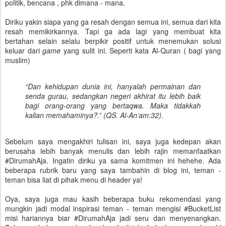
politik, bencana , phk dimana - mana.
Diriku yakin siapa yang ga resah dengan semua ini, semua dari kita
resah memikirkannya. Tapi ga ada lagi yang membuat kita
bertahan selain selalu berpikir positif untuk menemukan solusi
keluar dari
game
yang sulit ini. Seperti kata Al-Quran ( bagi yang
muslim)
“Dan kehidupan dunia ini, hanyalah permainan dan
senda gurau, sedangkan negeri akhirat itu lebih baik
bagi orang-orang yang bertaqwa. Maka tidakkah
kalian memahaminya?.” (QS. Al-An’am:32).
Sebelum saya mengakhiri tulisan ini, saya juga kedepan akan
berusaha lebih banyak menulis dan lebih rajin memanfaatkan
#DirumahAja. Ingatin diriku ya sama komitmen ini hehehe. Ada
beberapa rubrik baru yang saya tambahin di blog ini, teman -
teman bisa liat di pihak menu di header ya!
Oya, saya juga mau kasih beberapa buku rekomendasi yang
mungkin jadi modal inspirasi teman - teman mengisi #BucketList
misi hariannya biar #DirumahAja jadi seru dan menyenangkan.