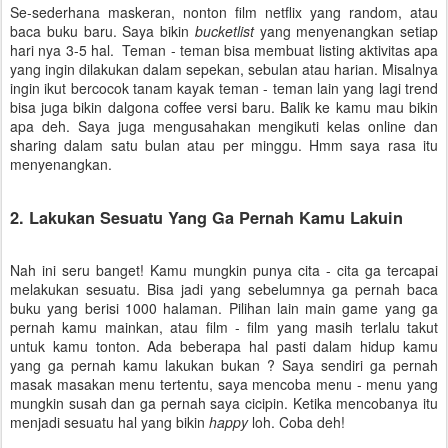
Se-sederhana maskeran, nonton film netflix yang random, atau
baca buku baru. Saya bikin
bucketlist
yang menyenangkan setiap
hari nya 3-5 hal. Teman - teman bisa membuat listing aktivitas apa
yang ingin dilakukan dalam sepekan, sebulan atau harian. Misalnya
ingin ikut bercocok tanam kayak teman - teman lain yang lagi trend
bisa juga bikin dalgona coffee versi baru. Balik ke kamu mau bikin
apa deh. Saya juga mengusahakan mengikuti kelas online dan
sharing dalam satu bulan atau per minggu. Hmm saya rasa itu
menyenangkan.
2. Lakukan Sesuatu Yang Ga Pernah Kamu Lakuin
Nah ini seru banget! Kamu mungkin punya cita - cita ga tercapai
melakukan sesuatu. Bisa jadi yang sebelumnya ga pernah baca
buku yang berisi 1000 halaman. Pilihan lain main game yang ga
pernah kamu mainkan, atau film - film yang masih terlalu takut
untuk kamu tonton. Ada beberapa hal pasti dalam hidup kamu
yang ga pernah kamu lakukan bukan ? Saya sendiri ga pernah
masak masakan menu tertentu, saya mencoba menu - menu yang
mungkin susah dan ga pernah saya cicipin. Ketika mencobanya itu
menjadi sesuatu hal yang bikin
happy
loh. Coba deh!