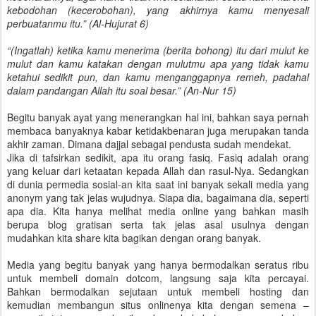
kebodohan (kecerobohan), yang akhirnya kamu menyesali
perbuatanmu itu.” (Al-Hujurat 6)
“(Ingatlah) ketika kamu menerima (berita bohong) itu dari mulut ke
mulut dan kamu katakan dengan mulutmu apa yang tidak kamu
ketahui sedikit pun, dan kamu menganggapnya remeh, padahal
dalam pandangan Allah itu soal besar.” (An-Nur 15)
Begitu banyak ayat yang menerangkan hal ini, bahkan saya pernah
membaca banyaknya kabar ketidakbenaran juga merupakan tanda
akhir zaman. Dimana dajjal sebagai pendusta sudah mendekat.
Jika di tafsirkan sedikit, apa itu orang fasiq. Fasiq adalah orang
yang keluar dari ketaatan kepada Allah dan rasul-Nya. Sedangkan
di dunia permedia sosial-an kita saat ini banyak sekali media yang
anonym yang tak jelas wujudnya. Siapa dia, bagaimana dia, seperti
apa dia. Kita hanya melihat media online yang bahkan masih
berupa blog gratisan serta tak jelas asal usulnya dengan
mudahkan kita share kita bagikan dengan orang banyak.
Media yang begitu banyak yang hanya bermodalkan seratus ribu
untuk membeli domain dotcom, langsung saja kita percayai.
Bahkan bermodalkan sejutaan untuk membeli hosting dan
kemudian membangun situs onlinenya kita dengan semena –