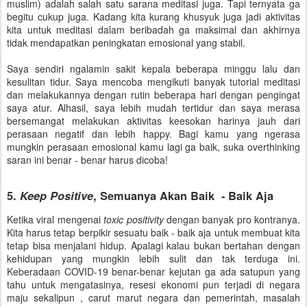
muslim) adalah salah satu sarana meditasi juga. Tapi ternyata ga
begitu cukup juga. Kadang kita kurang khusyuk juga jadi aktivitas
kita untuk meditasi dalam beribadah ga maksimal dan akhirnya
tidak mendapatkan peningkatan emosional yang stabil.
Saya sendiri ngalamin sakit kepala beberapa minggu lalu dan
kesulitan tidur. Saya mencoba mengikuti banyak tutorial meditasi
dan melakukannya dengan rutin beberapa hari dengan pengingat
saya atur. Alhasil, saya lebih mudah tertidur dan saya merasa
bersemangat melakukan aktivitas keesokan harinya jauh dari
perasaan negatif dan lebih happy. Bagi kamu yang ngerasa
mungkin perasaan emosional kamu lagi ga baik, suka overthinking
saran ini benar - benar harus dicoba!
5.
Keep Positive
, Semuanya Akan Baik - Baik Aja
Ketika viral mengenai
toxic positivity
dengan banyak pro kontranya.
Kita harus tetap berpikir sesuatu baik - baik aja untuk membuat kita
tetap bisa menjalani hidup. Apalagi kalau bukan bertahan dengan
kehidupan yang mungkin lebih sulit dan tak terduga ini.
Keberadaan COVID-19 benar-benar kejutan ga ada satupun yang
tahu untuk mengatasinya, resesi ekonomi pun terjadi di negara
maju sekalipun , carut marut negara dan pemerintah, masalah