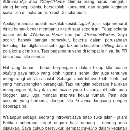
#DirumahAja atau
#StayAtHome.
Semua orang harus mengatur
ulang konsep bisnis, bersekolah, konsumsi, dan segala kegiatan
sosial lain di muka bumi. Yaps! Di muka bumi.
Apalagi manusia adalah makhluk sosial.
Digital,
jujur saja menurut
diriku benar- benar membantu kita di saat seperti ini. Tetap bekerja
dalam mode
#WorkFromHom
e dan jadi
#RemoteWorker.
Saya
sedikit banyak sangat bersyukur, bekerja dalam perusahaan
teknologi dan digitalisasi sehingga tak perlu kesulitan
shifting
dalam
pola kerja demikian. Tapi bagaimana yang di tempat lain ya. Itu PR
besar buat kita semua.
Hal yang benar - benar berpengaruh dalam hidup kita adalah
shifting
gaya hidup yang lebih higienis, sehat, dan juga tentunya
mengurangi aktivitas sosial. Sebagai anak introvert sih, tentu hal
yang menyenangkan barangkali. Tapi mungkin beberapa hal akan
mempengaruhi, kayak event
offline
yang biasanya dihadiri para
blogger, atau juga mencari inspirasi keluar rumah. Pasti ada
sesuatu yang berbeda, dengan kita
in touch
langsung dengan
beberapa hal.
Walaupun sebagai seorang introvert saya tetap suka jalan - jalan!
Bahkan beberapa target negara hasil nabung - nabung mau
dijalakan. Saya cukup bersyukur, sempat
traveling
dalam kegiatan