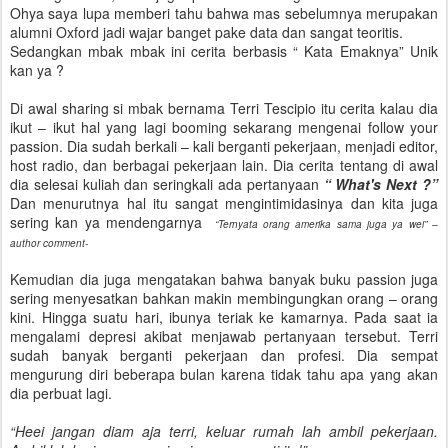
Ohya saya lupa memberi tahu bahwa mas sebelumnya merupakan
alumni Oxford jadi wajar banget pake data dan sangat teoritis.
Sedangkan mbak mbak ini cerita berbasis “ Kata Emaknya” Unik
kan ya ?
Di awal sharing si mbak bernama Terri Tescipio itu cerita kalau dia
ikut – ikut hal yang lagi booming sekarang mengenai follow your
passion. Dia sudah berkali – kali berganti pekerjaan, menjadi editor,
host radio, dan berbagai pekerjaan lain. Dia cerita tentang di awal
dia selesai kuliah dan seringkali ada pertanyaan
“ What's Next ?”
Dan menurutnya hal itu sangat mengintimidasinya dan kita juga
sering kan ya mendengarnya
“Ternyata orang amerika sama juga ya wei” –
author comment-
Kemudian dia juga mengatakan bahwa banyak buku passion juga
sering menyesatkan bahkan makin membingungkan orang – orang
kini. Hingga suatu hari, ibunya teriak ke kamarnya. Pada saat ia
mengalami depresi akibat menjawab pertanyaan tersebut. Terri
sudah banyak berganti pekerjaan dan profesi. Dia sempat
mengurung diri beberapa bulan karena tidak tahu apa yang akan
dia perbuat lagi.
“Heei jangan diam aja terri, keluar rumah lah ambil pekerjaan.