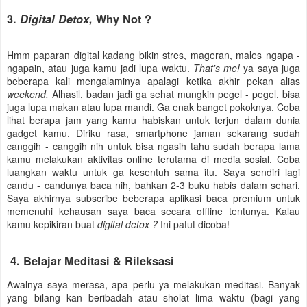
3.
Digital Detox,
Why Not ?
Hmm paparan digital kadang bikin stres, mageran, males ngapa -
ngapain, atau juga kamu jadi lupa waktu.
That's me!
ya saya juga
beberapa kali mengalaminya apalagi ketika akhir pekan alias
weekend.
Alhasil, badan jadi ga sehat mungkin pegel - pegel, bisa
juga lupa makan atau lupa mandi. Ga enak banget pokoknya. Coba
lihat berapa jam yang kamu habiskan untuk terjun dalam dunia
gadget kamu. Diriku rasa, smartphone jaman sekarang sudah
canggih - canggih nih untuk bisa ngasih tahu sudah berapa lama
kamu melakukan aktivitas online terutama di media sosial. Coba
luangkan waktu untuk ga kesentuh sama itu. Saya sendiri lagi
candu - candunya baca nih, bahkan 2-3 buku habis dalam sehari.
Saya akhirnya subscribe beberapa aplikasi baca premium untuk
memenuhi kehausan saya baca secara offline tentunya. Kalau
kamu kepikiran buat
digital detox ?
Ini patut dicoba!
4. Belajar Meditasi & Rileksasi
Awalnya saya merasa, apa perlu ya melakukan meditasi. Banyak
yang bilang kan beribadah atau sholat lima waktu (bagi yang