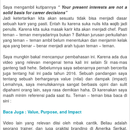
Saya mengambil kutipannya
“ Your present interests are not a
solid basis for career decisions”
Jadi ketertarikan kita akan sesuatu tidak bisa menjadi dasar
sebuah karir yang pasti. Entah itu karena suka nulis kita wajib jadi
penulis. Karena kita suka masak karir kita akan menjadi chef. Pasti
teman – teman menyadarinya bukan ? Bahkan jurusan perkuliahan
yang teman – teman ambil belum menentukan dan menjamin kelak
apa yang benar – benar menjadi arah tujuan teman – teman.
Saya mungkin bakal mencampur pembahasan ini. Karena ada dua
video yang relevan mengenai tema kali ini selain Si mas-mas
ganteng tadi hehe. Sebelumnya saya sebenarnya pernah bercerita
juga tentang hal ini pada tahun 2016. Sebuah pandangan saya
tentang sebuah berharganya value (nilai) dan dampak (impact)
Lemahnya, saya menuliskannya sangat berbasis opini dan sulit
dipahami orang lain, saya rasa demikian haha. Di karenakan saya
masih minim referensi pada saat itu. Teman – teman bisa baca di
sini :
Baca Juga : Value, Purpose, and Impact
Video lain yang relevan diisi oleh mbak cantik. Beliau adalah
seorang trainer, dan juga praktisi branding di Amerika Serikat.