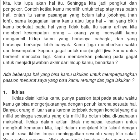
kita, kita lupa akan hal itu. Sehingga kita jadi pengikut dan
pengekor. Contoh ketika kamu memilih untuk tetap stay rasa patah
hati, entah itu sama pasangan yang belum tahu jodohnya (nah
loh!), sama kegagalan lama kamu atau juga hal – hal yang bikin
kamu berkutat pada hal yang tidak baik. Itu sama artinya kita
memberi kesempatan orang – orang yang menyakiti kamu
mengambil hidup kamu yang harusnya bahagia, dan yang
harusnya berkarya lebih banyak. Kamu juga memberikan waktu
dan kesempatan kepada gagal untuk menjangkiti jiwa kamu untuk
berhenti mencoba lagi. Kamu memberikan peluang pada gagal
untuk menjadi jawaban akhir dari hidup kamu, benarkan ?
Ada beberapa hal yang bisa kamu lakukan untuk memperjuangkan
passion menurut saya yang bisa kamu renungi dan juga lakukan ?
1. Ikhlas
Ikhlas disini ketika kamu punya passion tapi pada suatu waktu
kamu ga bisa mengerjakaannya dengan penuh karena sesuatu hal.
Banyak orang di luar sana karena terjebak dengan kondisi yang dia
miliki sehingga sesuatu yang dia miliki itu belum bisa di-usahakan
maksimal. Ikhlas dalam artian tidak memaksa keadaan untuk
mengikuti kemauan kita, tapi dalam menjalani kita jalani dengan
penuh rasa ikhlas tanpa meninggalkan sesuatu yang kita sukai.
Saya selalu percaya, Allah akan kasih jawaban jalan mana yang