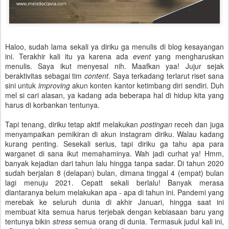
Haloo, sudah lama sekali ya diriku ga menulis di blog kesayangan
ini. Terakhir kali itu ya karena ada
event
yang mengharuskan
menulis. Saya ikut menyesal nih. Maafkan yaa! Jujur sejak
beraktivitas sebagai tim
content
. Saya terkadang terlarut riset sana
sini untuk
improving
akun konten kantor ketimbang diri sendiri. Duh
mel si cari alasan, ya kadang ada beberapa hal di hidup kita yang
harus di korbankan tentunya.
Tapi tenang, diriku tetap aktif melakukan
postingan
receh dan juga
menyampaikan pemikiran di akun instagram diriku. Walau kadang
kurang penting. Sesekali serius, tapi diriku ga tahu apa para
warganet di sana ikut memahaminya. Wah jadi curhat ya! Hmm,
banyak kejadian dari tahun lalu hingga tanpa sadar. Di tahun 2020
sudah berjalan 8 (delapan) bulan, dimana tinggal 4 (empat) bulan
lagi menuju 2021. Cepatt sekali berlalu! Banyak merasa
diantaranya belum melakukan apa - apa di tahun ini. Pandemi yang
merebak ke seluruh dunia di akhir Januari, hingga saat ini
membuat kita semua harus terjebak dengan kebiasaan baru yang
tentunya bikin
stress
semua orang di dunia. Termasuk judul kali ini,