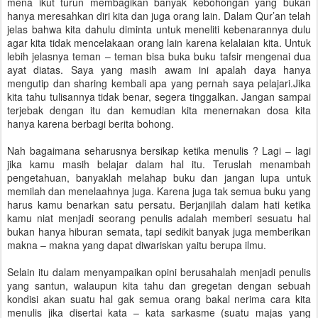
mena ikut turun membagikan banyak kebohongan yang bukan
hanya meresahkan diri kita dan juga orang lain. Dalam Qur’an telah
jelas bahwa kita dahulu diminta untuk meneliti kebenarannya dulu
agar kita tidak mencelakaan orang lain karena kelalaian kita. Untuk
lebih jelasnya teman – teman bisa buka buku tafsir mengenai dua
ayat diatas. Saya yang masih awam ini apalah daya hanya
mengutip dan sharing kembali apa yang pernah saya pelajari.Jika
kita tahu tulisannya tidak benar, segera tinggalkan. Jangan sampai
terjebak dengan itu dan kemudian kita menernakan dosa kita
hanya karena berbagi berita bohong.
Nah bagaimana seharusnya bersikap ketika menulis ? Lagi – lagi
jika kamu masih belajar dalam hal itu. Teruslah menambah
pengetahuan, banyaklah melahap buku dan jangan lupa untuk
memilah dan menelaahnya juga. Karena juga tak semua buku yang
harus kamu benarkan satu persatu. Berjanjilah dalam hati ketika
kamu niat menjadi seorang penulis adalah memberi sesuatu hal
bukan hanya hiburan semata, tapi sedikit banyak juga memberikan
makna – makna yang dapat diwariskan yaitu berupa ilmu.
Selain itu dalam menyampaikan opini berusahalah menjadi penulis
yang santun, walaupun kita tahu dan gregetan dengan sebuah
kondisi akan suatu hal gak semua orang bakal nerima cara kita
menulis jika disertai kata – kata sarkasme (suatu majas yang