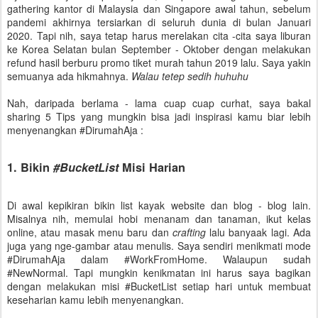
gathering kantor di Malaysia dan Singapore awal tahun, sebelum
pandemi akhirnya tersiarkan di seluruh dunia di bulan Januari
2020. Tapi nih, saya tetap harus merelakan cita -cita saya liburan
ke Korea Selatan bulan September - Oktober dengan melakukan
refund hasil berburu promo tiket murah tahun 2019 lalu. Saya yakin
semuanya ada hikmahnya.
Walau tetep sedih huhuhu
Nah, daripada berlama - lama cuap cuap curhat, saya bakal
sharing 5 Tips yang mungkin bisa jadi inspirasi kamu biar lebih
menyenangkan #DirumahAja :
1. Bikin
#BucketList
Misi Harian
Di awal kepikiran bikin list kayak website dan blog - blog lain.
Misalnya nih, memulai hobi menanam dan tanaman, ikut kelas
online, atau masak menu baru dan
crafting
lalu banyaak lagi. Ada
juga yang nge-gambar atau menulis. Saya sendiri menikmati mode
#DirumahAja dalam #WorkFromHome. Walaupun sudah
#NewNormal. Tapi mungkin kenikmatan ini harus saya bagikan
dengan melakukan misi #BucketList setiap hari untuk membuat
keseharian kamu lebih menyenangkan.