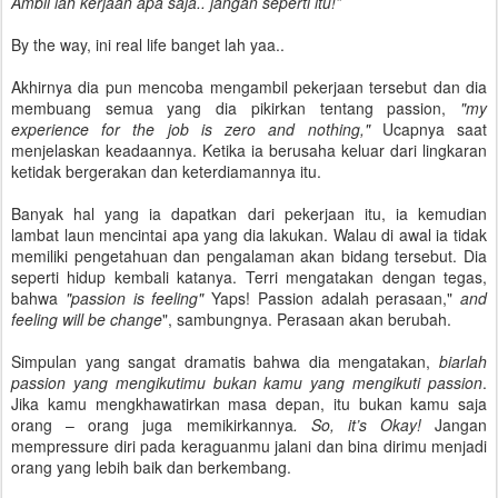
Ambil lah kerjaan apa saja.. jangan seperti itu!”
By the way, ini real life banget lah yaa..
Akhirnya dia pun mencoba mengambil pekerjaan tersebut dan dia
membuang semua yang dia pikirkan tentang passion,
"my
experience for the job is zero and nothing,"
Ucapnya saat
menjelaskan keadaannya. Ketika ia berusaha keluar dari lingkaran
ketidak bergerakan dan keterdiamannya itu.
Banyak hal yang ia dapatkan dari pekerjaan itu, ia kemudian
lambat laun mencintai apa yang dia lakukan. Walau di awal ia tidak
memiliki pengetahuan dan pengalaman akan bidang tersebut. Dia
seperti hidup kembali katanya. Terri mengatakan dengan tegas,
bahwa
"passion is feeling"
Yaps! Passion adalah perasaan,"
and
feeling will be change
", sambungnya. Perasaan akan berubah.
Simpulan yang sangat dramatis bahwa dia mengatakan,
biarlah
passion yang mengikutimu bukan kamu yang mengikuti passion
.
Jika kamu mengkhawatirkan masa depan, itu bukan kamu saja
orang – orang juga memikirkannya
. So, it’s Okay!
Jangan
mempressure diri pada keraguanmu jalani dan bina dirimu menjadi
orang yang lebih baik dan berkembang.