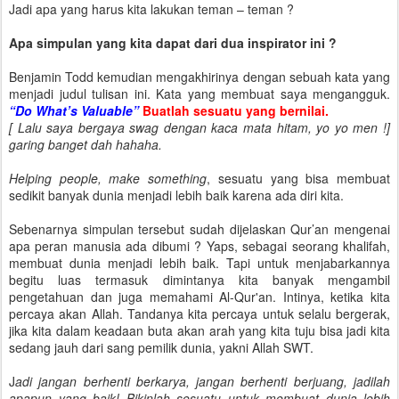
Jadi apa yang harus kita lakukan teman – teman ?
Apa simpulan yang kita dapat dari dua inspirator ini ?
Benjamin Todd kemudian mengakhirinya dengan sebuah kata yang
menjadi judul tulisan ini. Kata yang membuat saya mengangguk.
“Do What’s Valuable”
Buatlah sesuatu yang bernilai.
[ Lalu saya bergaya swag dengan kaca mata hitam, yo yo men !]
garing banget dah hahaha.
Helping people, make something
, sesuatu yang bisa membuat
sedikit banyak dunia menjadi lebih baik karena ada diri kita.
Sebenarnya simpulan tersebut sudah dijelaskan Qur’an mengenai
apa peran manusia ada dibumi ? Yaps, sebagai seorang khalifah,
membuat dunia menjadi lebih baik. Tapi untuk menjabarkannya
begitu luas termasuk dimintanya kita banyak mengambil
pengetahuan dan juga memahami Al-Qur'an. Intinya, ketika kita
percaya akan Allah. Tandanya kita percaya untuk selalu bergerak,
jika kita dalam keadaan buta akan arah yang kita tuju bisa jadi kita
sedang jauh dari sang pemilik dunia, yakni Allah SWT.
J
adi jangan berhenti berkarya, jangan berhenti berjuang, jadilah
apapun yang baik! Bikinlah sesuatu untuk membuat dunia lebih