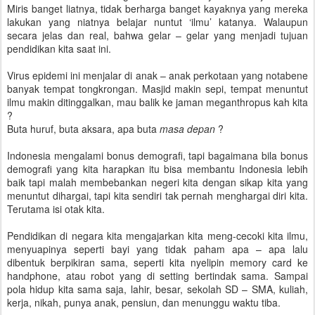
Miris banget liatnya, tidak berharga banget kayaknya yang mereka
lakukan yang niatnya belajar nuntut ‘ilmu’ katanya. Walaupun
secara jelas dan real, bahwa gelar – gelar yang menjadi tujuan
pendidikan kita saat ini.
Virus epidemi ini menjalar di anak – anak perkotaan yang notabene
banyak tempat tongkrongan. Masjid makin sepi, tempat menuntut
ilmu makin ditinggalkan, mau balik ke jaman meganthropus kah kita
?
Buta huruf, buta aksara, apa buta
masa depan
?
Indonesia mengalami bonus demografi, tapi bagaimana bila bonus
demografi yang kita harapkan itu bisa membantu Indonesia lebih
baik tapi malah membebankan negeri kita dengan sikap kita yang
menuntut dihargai, tapi kita sendiri tak pernah menghargai diri kita.
Terutama isi otak kita.
Pendidikan di negara kita mengajarkan kita meng-cecoki kita ilmu,
menyuapinya seperti bayi yang tidak paham apa – apa lalu
dibentuk berpikiran sama, seperti kita nyelipin memory card ke
handphone, atau robot yang di setting bertindak sama. Sampai
pola hidup kita sama saja, lahir, besar, sekolah SD – SMA, kuliah,
kerja, nikah, punya anak, pensiun, dan menunggu waktu tiba.