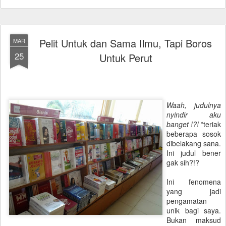
Pelit Untuk dan Sama Ilmu, Tapi Boros
MAR
25
Untuk Perut
Waah, judulnya
nyindir aku
banget !?!
*teriak
beberapa sosok
dibelakang sana.
Ini judul bener
gak sih?!?
Ini fenomena
yang jadi
pengamatan
unik bagi saya.
Bukan maksud