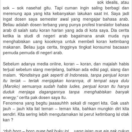
sok idealis, atau
sok – sok nasehat gitu. Tapi cuman ingin saling berbagi dan
merenung apa yang kita kebanyakan lakukan saat ini. Saya jadi
ingat dosen saya semester awal yang mengajar bahasa arab.
Beliau adalah dosen terbang yang punya profesi translator bahasa
arab di salah satu koran harian yang ada di kota saya. Dia cerita
ketika ia studi di negeri arab bagaimana anak muda nya
menghabiskan uang koceknya untuk membeli koran ketimbang
makanan. Beliau juga cerita, tingginya tingkat konsumsi bacaaan
pemuda pemuda di negeri arab.
Sebelum adanya media online, koran – koran, dan majalah habis
terjual sebelum siang menjelang, bahkan ada edisi pagi, siang dan
malam.
“Kondisinya gak seperti di Indonesia, tanpa penjual koran
itu teriak – teriak menjajakan korannya, di tempat saya dulu
(Maroko) semuanya sudah habis ludes, penjual koran itu hanya
duduk menjaga dagangannya tanpa menghabiskan banyak
energy,”
cerita pak dosen saya itu.
Fenomena yang begitu jaaaauhhh sekali di negeri kita. Gak usah
jauh – jauh kita liat teman – teman kita, bahkan mungkin diri kita
sendiri. Kita sering lebih mengutamakan isi perut ketimbang isi otak
kan ?
“duh boro – boro guee beli buku ini …uang jajan gue aja gak cukup