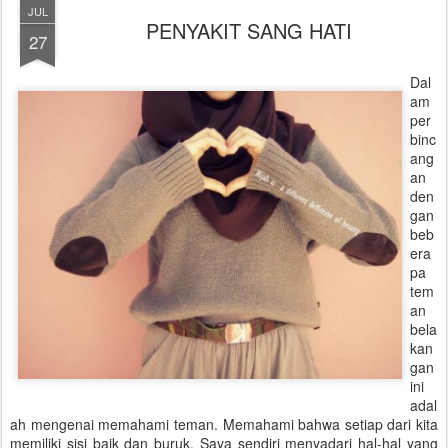
JUL
PENYAKIT SANG HATI
27
Dal
am
per
binc
ang
an
den
gan
beb
era
pa
tem
an
bela
kan
gan
ini
adal
ah mengenai memahami teman. Memahami bahwa setiap dari kita
memiliki sisi baik dan buruk. Saya sendiri menyadari hal-hal yang