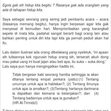
Egois gak sih hidup kita begitu ? Rasanya gak ada oranglain yang
ada di tahapan hidup kita.
Saya sebagai seorang yang sering jadi pembantu acara – acara
(biasanya memang begitu), hanya ingin berpesan agar kita gak
menyesal di kemudian hari. Memprioritaskan yang barangkali
sepele di mata kita, padahal sangat berarti bagi orang lain atau
bahkan penting untuk diri kita tapi kita ga pernah peduli akan hal
itu.
Lalu dalam ilustrasi ada orang dibelakang yang nyeletuk, “ini apaan
sih tulisannya kok ngurusin hidup orang sih, terserah akuh dong
mau pakai uang ini buat jajan atau beli apa, itu suka – suka dong,”
Lalu saya pun hanya mengingatkan hadits ini,
Tidak bergeser kaki seorang hamba sehingga ia akan
ditanya tentang empat perkara (yaitu):(1) Tentang
umurnya untuk apa ia habiskan?; (2) Tentang ilmunya
untuk apa ia amalkan?; (3)Tentang hartanya darimana
ia dapatkan dan kemana ia belanjakan?; dan (4)
Tentang badannya untuk apa ia gunakan?
(HR At-Tirmidzî)
Tulisan diatas murni hanya ingin membuka cakrawala kita, atas apa