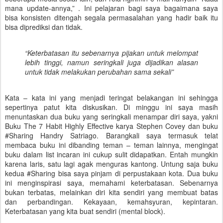
mana update-annya,” . Ini pelajaran bagi saya bagaimana saya
bisa konsisten ditengah segala permasalahan yang hadir baik itu
bisa diprediksi dan tidak.
“Keterbatasan itu sebenarnya pijakan untuk melompat
lebih tinggi, namun seringkali juga dijadikan alasan
untuk tidak melakukan perubahan sama sekali”
Kata – kata ini yang menjadi teringat belakangan ini sehingga
sepertinya patut kita diskusikan. Di minggu ini saya masih
menuntaskan dua buku yang seringkali menampar diri saya, yakni
Buku The 7 Habit Highly Effective karya Stephen Covey dan buku
#Sharing Handry Satriago. Barangkali saya termasuk telat
membaca buku ini dibanding teman – teman lainnya, mengingat
buku dalam list incaran ini cukup sulit didapatkan. Entah mungkin
karena laris, satu lagi agak menguras kantong. Untung saja buku
kedua #Sharing bisa saya pinjam di perpustakaan kota. Dua buku
ini menginspirasi saya, memahami keterbatasan. Sebenarnya
bukan terbatas, melainkan diri kita sendiri yang membuat batas
dan perbandingan. Kekayaan, kemahsyuran, kepintaran.
Keterbatasan yang kita buat sendiri (mental block).