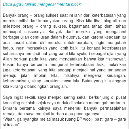
Baca juga : tulisan mengenai ‘mental block’
Banyak orang – orang sukses saat ini lahir dari keterbatasan yang
mereka miliki dari kebanyakan orang. Bisa kita lihat biografi dan
milestone orang – orang sukses, bagaimana tahap demi tahap
mencapai suksesnya. Banyak dari mereka yang mengalami
berbagai ujian demi ujian dalam hidupnya, dan karena keadaan itu
ada hasrat dalam diri mereka untuk berubah, ingin mengubah
hidup, ingin merasakan yang lebih baik. Itu kenapa keterbatasan
seharusnya menjadi hal yang patut kita syukuri sebagai ujian yang
Allah berikan pada kita yang mengatakan bahwa kita “istimewa”.
Bukan hanya bercerita mengenai keterbatasan fisik, melainkan
juga keterbatasan yang kita anggap menjadi hal yang tantangan
menuju jalan impian kita, misalnya mengenai keuangan,
keharmonisan, sikap, karakter, masa lalu. Batas yang kita anggap
kita kurang dibandingkan oranglain.
Saya ingat sekali, saya menjadi sering sekali berkunjung di pusat
konseling sekolah sejak saya duduk di sekolah menengah pertama.
Dimana pertama kalinya saya menemui banyak permasalahan
remaja, dan saya menjadi korban atau penengahnya.
“Waah, ga nyangka melati masuk ruang BP wooii, pasti gara – gara
si fulaan”