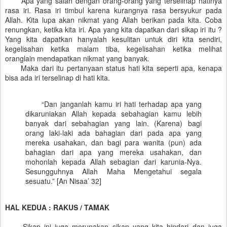
Apa yang salah dengan orang-orang yang terselinap hatinya
rasa iri. Rasa iri timbul karena kurangnya rasa bersyukur pada
Allah. Kita lupa akan nikmat yang Allah berikan pada kita. Coba
renungkan, ketika kita iri. Apa yang kita dapatkan dari sikap iri itu ?
Yang kita dapatkan hanyalah kesulitan untuk diri kita sendiri,
kegelisahan ketika malam tiba, kegelisahan ketika melihat
oranglain mendapatkan nikmat yang banyak.
Maka dari itu pertanyaan status hati kita seperti apa, kenapa
bisa ada iri terselinap di hati kita.
“Dan janganlah kamu iri hati terhadap apa yang
dikaruniakan Allah kepada sebahagian kamu lebih
banyak dari sebahagian yang lain. (Karena) bagi
orang laki-laki ada bahagian dari pada apa yang
mereka usahakan, dan bagi para wanita (pun) ada
bahagian dari apa yang mereka usahakan, dan
mohonlah kepada Allah sebagian dari karunia-Nya.
Sesungguhnya Allah Maha Mengetahui segala
sesuatu.” [An Nisaa’ 32]
HAL KEDUA : RAKUS / TAMAK
Sikap ini juga merupakan sikap yang kita hindari dan juga