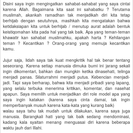
Disini saya ingin mengingatkan sahabat-sahabat yang saya cintai
karena Allah. Bagaimana kita saat ini sahabatku ? Terutama
muslimah, akankah ramadhan tak menjadikah diri kita tetap
berhijab dengan seutuhnya, masihkah kita mengatakan bahwa
ketidaksiapan kita untuk berhijab / menutup aurat adalah bentuk
keistiqomahan kita pada hal yang tak baik. Apa yang teman-teman
khawatir kan sahabat muslimahku, apakah harta ? Kehilangan
teman ? Kecantikan ? Orang-orang yang memuja kecantikan
kamu.
Jujur saja, lidah saya tak kuat mengkritik hal tak benar tentang
seseorang. Karena setiap manusia dimuka bumi ini jarang sekali
ingin dikomentari, bahkan dan mungkin ketika dinasehati, telinga
menjadi panas. Silaturrahmi menjadi putus. Kebencian menjadi-
jadi. Tapi saya berharap, bahwa kita menjadi pribadi yang lapang,
yang selalu terbuka menerima kritikan, komentar, dan nasehat
apapun. Saya memilih untuk menjadikan diri role model apa yang
saya ingin katakan (karena saya cinta damai, tak ingin
memperbanyak musuh karena kata-kata yang kurang baik)
walau saya tahu tak mudah untuk dilakukan, karena saya juga
manusia. Barangkali hati yang tak baik sedang mendominasi,
kadang kala syaitan menang menguasai diri karena beberapa
waktu jauh dari Illahi.