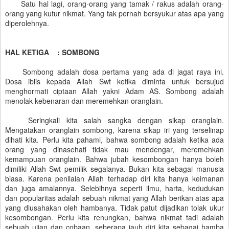
Satu hal lagi, orang-orang yang tamak / rakus adalah orang-
orang yang kufur nikmat. Yang tak pernah bersyukur atas apa yang
diperolehnya.
HAL KETIGA : SOMBONG
Sombong adalah dosa pertama yang ada di jagat raya ini.
Dosa iblis kepada Allah Swt ketika diminta untuk bersujud
menghormati ciptaan Allah yakni Adam AS. Sombong adalah
menolak kebenaran dan meremehkan oranglain.
Seringkali kita salah sangka dengan sikap oranglain.
Mengatakan oranglain sombong, karena sikap iri yang terselinap
dihati kita. Perlu kita pahami, bahwa sombong adalah ketika ada
orang yang dinasehati tidak mau mendengar, meremehkan
kemampuan oranglain. Bahwa jubah kesombongan hanya boleh
dimiliki Allah Swt pemilik segalanya. Bukan kita sebagai manusia
biasa. Karena penilaian Allah terhadap diri kita hanya keimanan
dan juga amalannya. Selebihnya seperti ilmu, harta, kedudukan
dan popularitas adalah sebuah nikmat yang Allah berikan atas apa
yang diusahakan oleh hambanya. Tidak patut dijadikan tolak ukur
kesombongan. Perlu kita renungkan, bahwa nikmat tadi adalah
sebuah ujian dan cobaan, seberapa jauh diri kita sebagai hamba