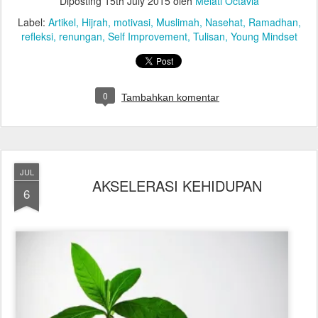
Diposting
15th July 2015
oleh
Melati Octavia
Label:
Artikel
Hijrah
motivasi
Muslimah
Nasehat
Ramadhan
refleksi
renungan
Self Improvement
Tulisan
Young Mindset
0
Tambahkan komentar
JUL
AKSELERASI KEHIDUPAN
6