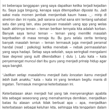
ini beberapa tanggapan yang saya dapatkan ketika terjadi kejadian
itu. Saya juga bingung, kenapa saya ditempatkan diposisi itu. Jadi
saksi mata momen jambak menjambak kaum hawa -_- mirip di
sinetron dan ini nyata, jadi sarana curhat sana sini tentang sahabat
satu dan yang lain, atau penipuan masalah uang spp yang welas
kasih akhirnya teman – teman berikan ternyata kita adalah korban.
Banyak saya temui teman – teman yang memiliki masalah
kepribadian di masa remaja itu. Bu guru selalu cerita tentang
banyak masalah teman – teman termasuk juga menjadi peramal
handal (read : psikolog) ketika menebak – nebak permasalahan
yang saya hadapi. Setiap saya sekolah, saya seringkali mengalami
fase depresi yang sulit dikendalikan ( dulu ). Lalu kata – kata
penyemangat muncul dari ibu guru yang menjadi prinsip hidup agar
saya bangkit.
“
Jadikan setiap masalahmu menjadi batu loncatan kamu menjadi
lebih baik anakku,”
kata – kata ini yang terekam begitu manis di
ingatan. Termasuk mengenai keterbatasan ini.
Keterbatasan akan menjadi hal yang tak menyenangkan apabila
kita sebagai seseorang yang memahaminya demikian, menjadikan
batas itu alasan untuk tidak berbuat apa – apa, menjadikan
keterbatasan sebagai keluhan kita, sehingga kita tenggelam dalam