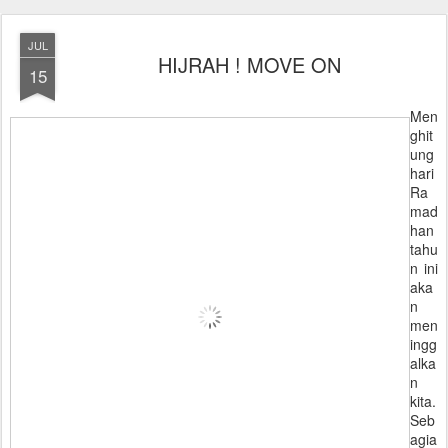
JUL
HIJRAH ! MOVE ON
15
Men
ghit
ung
hari
Ra
mad
han
tahu
n ini
aka
n
men
ingg
alka
n
kita.
Seb
agia