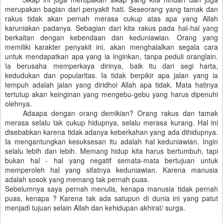
merupakan bagian dari penyakit hati. Seseorang yang tamak dan
rakus tidak akan pernah merasa cukup atas apa yang Allah
karuniakan padanya. Sebagian dari kita rakus pada hal-hal yang
berkaitan dengan kebendaan dan keduniawian. Orang yang
memiliki karakter penyakit ini, akan menghalalkan segala cara
untuk mendapatkan apa yang ia inginkan, tanpa peduli oranglain.
Ia berusaha memperkaya dirinya, baik itu dari segi harta,
kedudukan dan popularitas. Ia tidak berpikir apa jalan yang ia
tempuh adalah jalan yang diridhoi Allah apa tidak. Mata hatinya
tertutup akan keinginan yang mengebu-gebu yang harus dipenuhi
olehnya.
Adaapa dengan orang demikian? Orang rakus dan tamak
merasa selalu tak cukup hidupnya, selalu merasa kurang. Hal ini
disebabkan karena tidak adanya keberkahan yang ada dihidupnya.
Ia mengantungkan kesuksesan itu adalah hal keduniawian. Ingin
selalu lebih dan lebih. Memang hidup kita harus bertumbuh, tapi
bukan hal - hal yang negatif semata-mata bertujuan untuk
memperoleh hal yang sifatnya keduniawian. Karena manusia
adalah sosok yang memang tak pernah puas.
Sebelumnya saya pernah menulis, kenapa manusia tidak pernah
puas, kenapa ? Karena tak ada satupun di dunia ini yang patut
menjadi tujuan selain Allah dan kehidupan akhirat/ surga.