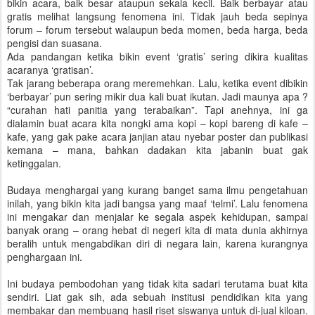
bikin acara, baik besar ataupun sekala kecil. Baik berbayar atau
gratis melihat langsung fenomena ini. Tidak jauh beda sepinya
forum – forum tersebut walaupun beda momen, beda harga, beda
pengisi dan suasana.
Ada pandangan ketika bikin event ‘gratis’ sering dikira kualitas
acaranya ‘gratisan’.
Tak jarang beberapa orang meremehkan. Lalu, ketika event dibikin
‘berbayar’ pun sering mikir dua kali buat ikutan. Jadi maunya apa ?
“curahan hati panitia yang terabaikan”. Tapi anehnya, ini ga
dialamin buat acara kita nongki ama kopi – kopi bareng di kafe –
kafe, yang gak pake acara janjian atau nyebar poster dan publikasi
kemana – mana, bahkan dadakan kita jabanin buat gak
ketinggalan.
Budaya menghargai yang kurang banget sama ilmu pengetahuan
inilah, yang bikin kita jadi bangsa yang maaf ‘telmi’. Lalu fenomena
ini mengakar dan menjalar ke segala aspek kehidupan, sampai
banyak orang – orang hebat di negeri kita di mata dunia akhirnya
beralih untuk mengabdikan diri di negara lain, karena kurangnya
penghargaan ini.
Ini budaya pembodohan yang tidak kita sadari terutama buat kita
sendiri. Liat gak sih, ada sebuah institusi pendidikan kita yang
membakar dan membuang hasil riset siswanya untuk di-jual kiloan.