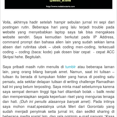
Voila, akhirnya hadir setelah hampir sebulan jurnal ini sepi dari
postingan rutin. Beberapa hari yang lalu terjadi trouble pada
website yang menyebabkan laptop saya tak bisa mengakses
website sendiri. Saya kemudian berkutat pada IP Address,
command prompt dan bahasa alien lain yang sudah sekian lama
absen dari rutinitas ubek – ubek coding men-coding, terkecuali
coding – coding (baca: kode) pak dosen biar cepat - cepat ACC
Skripsi hehe. Begitulah.
Saya pribadi masih rutin menulis di
tumblr
atau beberapa laman
lain, yang orang bilang banyak amet. Namun, saat ini tulisan –
tulisan itu berada di tumpukan folder yang harus di posting satu
persatu, ada sekitar delapan tulisan di writing challenge Ramadhan
kali ini yang belum terposting. Saya minta maaf sebelumnya karena
saya sempat demam tinggi tiga hari ditambah bolak – balik revisi
dan mempersiapkan segala keperluan riset yang menguras tenaga
dan hati.
(Duh ini penulis alasannya banyak amet)
. Pada intinya
saya mohon maaf,spesialnya untuk Meri dari Gorontalo yang
sudah menjadi penyimak setia jurnal ini, dan sedikit sharing di
beberapa media sosial lain, dan rela ngirimin e-mail nanyain “Kaaa