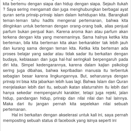
kita bertemu dengan siapa dan hidup dengan siapa. Sejauh itukah
? Saya sering mengamati dan juga menghubungkan berbagai ayat
quran serta prinsip-prinsip islam dalam kehidupan kita. Barangkali
teman-teman tahu hadits mengenai pertemanan, bahwa kita
diinginkan untuk berteman dengan orang-orang baik, alias penjual
parfum bukan penjual ikan. Karena aroma ikan atau parfum akan
terkena dengan kita yang menemaninya. Sama halnya ketika kita
berteman, bila kita berteman kita akan berkarakter tak lebih jauh
dan kurang sama dengan teman kita. Ketika kita berteman ada
proses belajar yang sadar atau tidak sadar itu berkaitan dengan
budaya, kebiasaan dan juga hal-hal seringkali berpengaruh pada
diri kita. Simpel kedengarannya, karena dalam kajian psikologi
sering juga dibahas, bahwa kepribadian manusia itu terbentuk
sebagian besar karena lingkungannya. But, seharusnya dengan
prinsip ini bisa kita jabarkan lebih luas lagi. Bahwa Islam dan Quran
menjelaskan lebih dari itu, sebuah ikatan silaturrahim itu lebih dari
hanya sekedar mempengaruhi karakter, tetapi juga rejeki, jalan
hidup, pandangan hidup, prinsip dan nilai nilai dan hal lainnya.
Maka dari itu jangan pernah kita sepelekan nilai sebuah
pertemanan.
Hal ini berkaitan dengan akselerasi untuk kali ini, saya pernah
memposting sebuah status di facebook yang isinya seperti ini