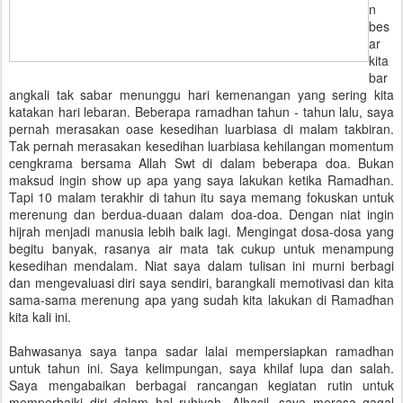
n
bes
ar
kita
bar
angkali tak sabar menunggu hari kemenangan yang sering kita
katakan hari lebaran. Beberapa ramadhan tahun - tahun lalu, saya
pernah merasakan oase kesedihan luarbiasa di malam takbiran.
Tak pernah merasakan kesedihan luarbiasa kehilangan momentum
cengkrama bersama Allah Swt di dalam beberapa doa. Bukan
maksud ingin show up apa yang saya lakukan ketika Ramadhan.
Tapi 10 malam terakhir di tahun itu saya memang fokuskan untuk
merenung dan berdua-duaan dalam doa-doa. Dengan niat ingin
hijrah menjadi manusia lebih baik lagi. Mengingat dosa-dosa yang
begitu banyak, rasanya air mata tak cukup untuk menampung
kesedihan mendalam. Niat saya dalam tulisan ini murni berbagi
dan mengevaluasi diri saya sendiri, barangkali memotivasi dan kita
sama-sama merenung apa yang sudah kita lakukan di Ramadhan
kita kali ini.
Bahwasanya saya tanpa sadar lalai mempersiapkan ramadhan
untuk tahun ini. Saya kelimpungan, saya khilaf lupa dan salah.
Saya mengabaikan berbagai rancangan kegiatan rutin untuk
memperbaiki diri dalam hal ruhiyah. Alhasil, saya merasa gagal