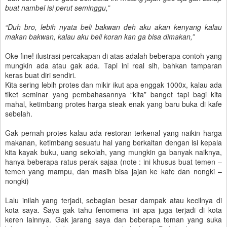
buat nambel isi perut seminggu,”
“Duh bro, lebih nyata beli bakwan deh aku akan kenyang kalau
makan bakwan, kalau aku beli koran kan ga bisa dimakan,”
Oke fine! ilustrasi percakapan di atas adalah beberapa contoh yang
mungkin ada atau gak ada. Tapi ini real sih, bahkan tamparan
keras buat diri sendiri.
Kita sering lebih protes dan mikir ikut apa enggak 1000x, kalau ada
tiket seminar yang pembahasannya “kita” banget tapi bagi kita
mahal, ketimbang protes harga steak enak yang baru buka di kafe
sebelah.
Gak pernah protes kalau ada restoran terkenal yang naikin harga
makanan, ketimbang sesuatu hal yang berkaitan dengan isi kepala
kita kayak buku, uang sekolah, yang mungkin ga banyak naiknya,
hanya beberapa ratus perak sajaa (note : ini khusus buat temen –
temen yang mampu, dan masih bisa jajan ke kafe dan nongki –
nongki)
Lalu inilah yang terjadi, sebagian besar dampak atau kecilnya di
kota saya. Saya gak tahu fenomena ini apa juga terjadi di kota
keren lainnya. Gak jarang saya dan beberapa teman yang suka