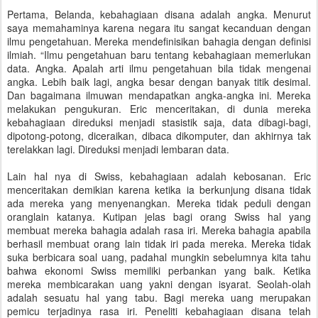
Pertama, Belanda, kebahagiaan disana adalah angka. Menurut
saya memahaminya karena negara itu sangat kecanduan dengan
ilmu pengetahuan. Mereka mendefinisikan bahagia dengan definisi
ilmiah. “Ilmu pengetahuan baru tentang kebahagiaan memerlukan
data. Angka. Apalah arti ilmu pengetahuan bila tidak mengenai
angka. Lebih baik lagi, angka besar dengan banyak titik desimal.
Dan bagaimana ilmuwan mendapatkan angka-angka ini. Mereka
melakukan pengukuran. Eric menceritakan, di dunia mereka
kebahagiaan direduksi menjadi stasistik saja, data dibagi-bagi,
dipotong-potong, diceraikan, dibaca dikomputer, dan akhirnya tak
terelakkan lagi. Direduksi menjadi lembaran data.
Lain hal nya di Swiss, kebahagiaan adalah kebosanan. Eric
menceritakan demikian karena ketika ia berkunjung disana tidak
ada mereka yang menyenangkan. Mereka tidak peduli dengan
oranglain katanya. Kutipan jelas bagi orang Swiss hal yang
membuat mereka bahagia adalah rasa iri. Mereka bahagia apabila
berhasil membuat orang lain tidak iri pada mereka. Mereka tidak
suka berbicara soal uang, padahal mungkin sebelumnya kita tahu
bahwa ekonomi Swiss memiliki perbankan yang baik. Ketika
mereka membicarakan uang yakni dengan isyarat. Seolah-olah
adalah sesuatu hal yang tabu. Bagi mereka uang merupakan
pemicu terjadinya rasa iri. Peneliti kebahagiaan disana telah