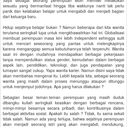
Saya sebagai seorang perempuan lebih memiliki melakukan
sesuatu yang bermanfaat hingga tiba waktunya nanti tak perlu
panik dan kelabakan belajar untuk mengabdi dan menjadi bagian
dari keluarga baru.
Hidup sejatinya belajar bukan ? Namun beberapa dari kita wanita
terutama seringkali lupa untuk mengkhawatirkan hal ini. Globalisasi
membuat perempuan masa kini lebih independent sehingga sulit
untuk mencari seseorang yang pantas untuk melengkapinya
karena menganggap semua kebutuhannya telah terpenuhi. Wanita
saat ini dengan mudahnya mendapatkan berbagai pekerjaaan
tanpa memperdulikan status gender, kemudahan dalam berbagai
aspek lain, pendidikan, teknologi, dan juga pendapatan yang
lumayan sangat cukup. Yaps wanita karier. Namun disini saya tidak
akan membahas mengenai itu. Lebih kepada kita, sebagai seorang
wanita yang masih dalam proses menunggu ataupun ditunggu
untuk menjemput jodohnya. Apa yang harus dilakukan ?
Sebagian besar teman-teman perempuan yang masih duduk
dibangku kuliah seringkali keasikan dengan berbagai rencana,
mimpi-mimpi besarnya secara pribadi, dan kontribusinya dalam
berbagai aktivitas sosial. Apakah itu salah ? Tidak, itu sama sekali
tidak salah. Namun ada yang terlupa, bahwa sejatinya perempuan
akan menjadi seorang istri yang akan mengabdi, mendukung,