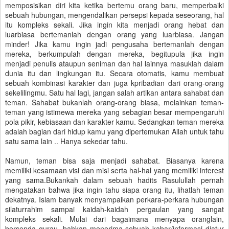
memposisikan diri kita ketika bertemu orang baru, memperbaiki
sebuah hubungan, mengendalikan persepsi kepada seseorang, hal
itu kompleks sekali. Jika ingin kita menjadi orang hebat dan
luarbiasa bertemanlah dengan orang yang luarbiasa. Jangan
minder! Jika kamu ingin jadi pengusaha bertemanlah dengan
mereka, berkumpulah dengan mereka, begitupula jika ingin
menjadi penulis ataupun seniman dan hal lainnya masuklah dalam
dunia itu dan lingkungan itu. Secara otomatis, kamu membuat
sebuah kombinasi karakter dan juga kpribadian dari orang-orang
sekelilingmu. Satu hal lagi, jangan salah artikan antara sahabat dan
teman. Sahabat bukanlah orang-orang biasa, melainkan teman-
teman yang istimewa mereka yang sebagian besar mempengaruhi
pola pikir, kebiasaan dan karakter kamu. Sedangkan teman mereka
adalah bagian dari hidup kamu yang dipertemukan Allah untuk tahu
satu sama lain .. Hanya sekedar tahu.
Namun, teman bisa saja menjadi sahabat. Biasanya karena
memiliki kesamaan visi dan misi serta hal-hal yang memiliki interest
yang sama.Bukankah dalam sebuah hadits Rasulullah pernah
mengatakan bahwa jika ingin tahu siapa orang itu, lihatlah teman
dekatnya. Islam banyak menyampaikan perkara-perkara hubungan
silaturrahim sampai kaidah-kaidah pergaulan yang sangat
kompleks sekali. Mulai dari bagaimana menyapa oranglain,
bersenda gurau, bahkan menerima sebuah kabar/informasi diatur