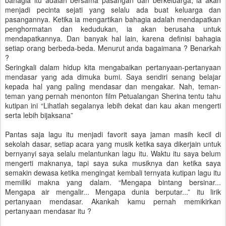
menjadi pecinta sejati yang selalu ada buat keluarga dan
pasangannya. Ketika ia mengartikan bahagia adalah mendapatkan
penghormatan dan kedudukan, ia akan berusaha untuk
mendapatkannya. Dan banyak hal lain, karena definisi bahagia
setiap orang berbeda-beda. Menurut anda bagaimana ? Benarkah
?
Seringkali dalam hidup kita mengabaikan pertanyaan-pertanyaan
mendasar yang ada dimuka bumi. Saya sendiri senang belajar
kepada hal yang paling mendasar dan mengakar. Nah, teman-
teman yang pernah menonton film Petualangan Sherina tentu tahu
kutipan ini “Lihatlah segalanya lebih dekat dan kau akan mengerti
serta lebih bijaksana”
Pantas saja lagu itu menjadi favorit saya jaman masih kecil di
sekolah dasar, setiap acara yang musik ketika saya dikerjain untuk
bernyanyi saya selalu melantunkan lagu itu. Waktu itu saya belum
mengerti maknanya, tapi saya suka musiknya dan ketika saya
semakin dewasa ketika mengingat kembali ternyata kutipan lagu itu
memiliki makna yang dalam. “Mengapa bintang bersinar...
Mengapa air mengalir... Mengapa dunia berputar...” itu lirik
pertanyaan mendasar. Akankah kamu pernah memikirkan
pertanyaan mendasar itu ?