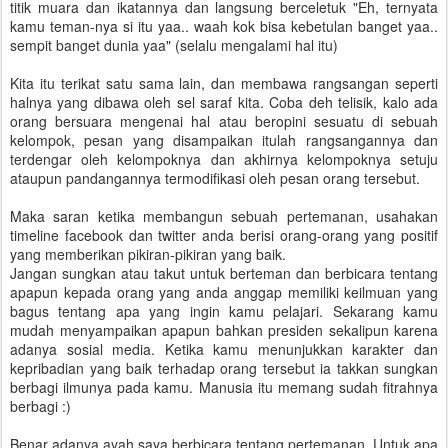
titik muara dan ikatannya dan langsung berceletuk "Eh, ternyata
kamu teman-nya si itu yaa.. waah kok bisa kebetulan banget yaa..
sempit banget dunia yaa" (selalu mengalami hal itu)
Kita itu terikat satu sama lain, dan membawa rangsangan seperti
halnya yang dibawa oleh sel saraf kita. Coba deh telisik, kalo ada
orang bersuara mengenai hal atau beropini sesuatu di sebuah
kelompok, pesan yang disampaikan itulah rangsangannya dan
terdengar oleh kelompoknya dan akhirnya kelompoknya setuju
ataupun pandangannya termodifikasi oleh pesan orang tersebut.
Maka saran ketika membangun sebuah pertemanan, usahakan
timeline facebook dan twitter anda berisi orang-orang yang positif
yang memberikan pikiran-pikiran yang baik.
Jangan sungkan atau takut untuk berteman dan berbicara tentang
apapun kepada orang yang anda anggap memiliki keilmuan yang
bagus tentang apa yang ingin kamu pelajari. Sekarang kamu
mudah menyampaikan apapun bahkan presiden sekalipun karena
adanya sosial media. Ketika kamu menunjukkan karakter dan
kepribadian yang baik terhadap orang tersebut ia takkan sungkan
berbagi ilmunya pada kamu. Manusia itu memang sudah fitrahnya
berbagi :)
Benar adanya ayah saya berbicara tentang pertemanan. Untuk apa