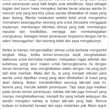
untuk perempuan yang baik begitu pula sebaliknya. Saya sebagai
bagian dari kaum hawa mengakui, bahwa benar adanya wanita itu
mencari pria yang kira-kira cukup pantas dihebatkan di masa yang
akan datang. Wanita melakukan seleksi ketat untuk mengetahui
memahami kesungguhan seorang pria untuk berusaha menggapai
impiannya, membangun identitas dirinya yang baik, membangun
reputasi dan kredibilitas, menjaga dan membahagiakan
orangtuanya. Sebagian besar perempuan terpesona dengan hal itu
yakni “kesungguhan” dari seorang lelaki dan saya mengakuinya.
Ketika ia mampu mengendalikan dirinya untuk berbeda mengambil
langkah hidup, ketika teman-temannya asyik menghabiskan
waktunya untuk bermalas-malasan, melupakan tugas sekolah dan
kuliahnya, pergi larut malam untuk bercengkerama ria dengan
teman-temannya, atau menghabiskan waktu dengan hal yang jauh
dari kata manfaat. Maka dari itu, ia yang menjadi rebutan para
wanita untuk dijadikan orang yang akan dihebatkan di masa yang
akan datang. Bukan mendeskritikan seorang laki-laki saat ini,
karena yang menulis adalah perempuan. Tapi saya juga katakan
pada teman-teman perempuan, bahwa laki-laki juga mencari yang
mampu menghebatkannya, menjadi ibu yang terbaik walaupun dia
sendiri mengakui bahwa ia bukan laki-laki yang baik. Semua
kutipan ini bukanlah berasal dari saya melainkan pak Mario teguh