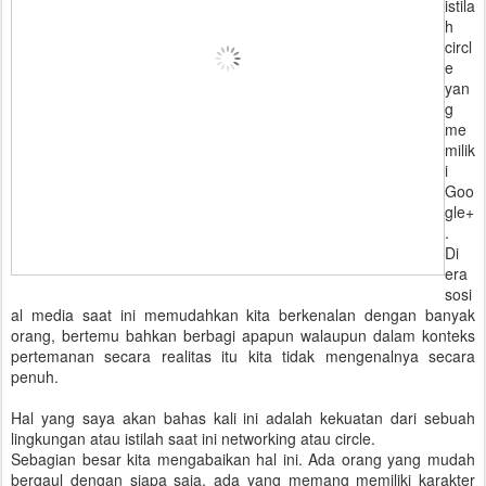
istila
h
circl
e
yan
g
me
milik
i
Goo
gle+
.
Di
era
sosi
al media saat ini memudahkan kita berkenalan dengan banyak
orang, bertemu bahkan berbagi apapun walaupun dalam konteks
pertemanan secara realitas itu kita tidak mengenalnya secara
penuh.
Hal yang saya akan bahas kali ini adalah kekuatan dari sebuah
lingkungan atau istilah saat ini networking atau circle.
Sebagian besar kita mengabaikan hal ini. Ada orang yang mudah
bergaul dengan siapa saja, ada yang memang memiliki karakter