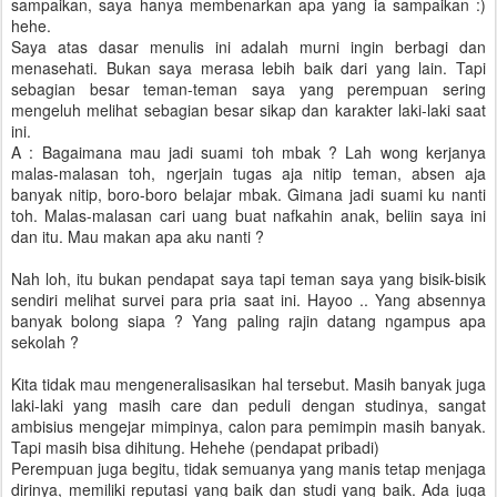
sampaikan, saya hanya membenarkan apa yang ia sampaikan :)
hehe.
Saya atas dasar menulis ini adalah murni ingin berbagi dan
menasehati. Bukan saya merasa lebih baik dari yang lain. Tapi
sebagian besar teman-teman saya yang perempuan sering
mengeluh melihat sebagian besar sikap dan karakter laki-laki saat
ini.
A : Bagaimana mau jadi suami toh mbak ? Lah wong kerjanya
malas-malasan toh, ngerjain tugas aja nitip teman, absen aja
banyak nitip, boro-boro belajar mbak. Gimana jadi suami ku nanti
toh. Malas-malasan cari uang buat nafkahin anak, beliin saya ini
dan itu. Mau makan apa aku nanti ?
Nah loh, itu bukan pendapat saya tapi teman saya yang bisik-bisik
sendiri melihat survei para pria saat ini. Hayoo .. Yang absennya
banyak bolong siapa ? Yang paling rajin datang ngampus apa
sekolah ?
Kita tidak mau mengeneralisasikan hal tersebut. Masih banyak juga
laki-laki yang masih care dan peduli dengan studinya, sangat
ambisius mengejar mimpinya, calon para pemimpin masih banyak.
Tapi masih bisa dihitung. Hehehe (pendapat pribadi)
Perempuan juga begitu, tidak semuanya yang manis tetap menjaga
dirinya, memiliki reputasi yang baik dan studi yang baik. Ada juga