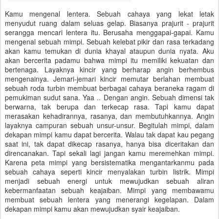
Kamu mengenal lentera. Sebuah cahaya yang lekat letak
menyudut ruang dalam seluas gelap. Biasanya prajurit - prajurit
serangga mencari lentera itu. Berusaha menggapai-gapai. Kamu
mengenal sebuah mimpi. Sebuah kelebat pikir dan rasa terkadang
akan kamu temukan di dunia khayal ataupun dunia nyata. Aku
akan bercerita padamu bahwa mimpi itu memiliki kekuatan dan
bertenaga. Layaknya kincir yang berharap angin berhembus
mengenainya. Jemari-jemari kincir memutar berlahan membuat
sebuah roda turbin membuat berbagai cahaya beraneka ragam di
pemukiman sudut sana. Yaa .. Dengan angin. Sebuah dimensi tak
berwarna, tak berupa dan terkecap rasa. Tapi kamu dapat
merasakan kehadirannya, rasanya, dan membutuhkannya. Angin
layaknya campuran sebuah unsur-unsur. Begitulah mimpi, dalam
dekapan mimpi kamu dapat bercerita. Walau tak dapat kau pegang
saat ini, tak dapat dikecap rasanya, hanya bisa diceritakan dan
direncanakan. Tapi sekali lagi jangan kamu meremehkan mimpi.
Karena peta mimpi yang bersistematika mengantarkanmu pada
sebuah cahaya seperti kincir menyalakan turbin listrik. Mimpi
menjadi sebuah energi untuk mewujudkan sebuah aliran
kebermanfaatan sebuah keajaiban. Mimpi yang membawamu
membuat sebuah lentera yang menerangi kegelapan. Dalam
dekapan mimpi kamu akan mewujudkan syair keajaiban.