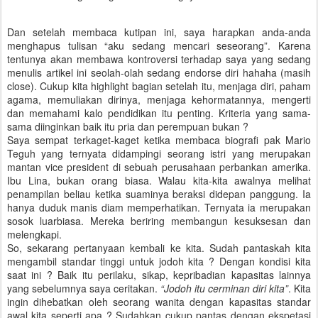
Dan setelah membaca kutipan ini, saya harapkan anda-anda
menghapus tulisan “aku sedang mencari seseorang”. Karena
tentunya akan membawa kontroversi terhadap saya yang sedang
menulis artikel ini seolah-olah sedang endorse diri hahaha (masih
close). Cukup kita highlight bagian setelah itu, menjaga diri, paham
agama, memuliakan dirinya, menjaga kehormatannya, mengerti
dan memahami kalo pendidikan itu penting. Kriteria yang sama-
sama diinginkan baik itu pria dan perempuan bukan ?
Saya sempat terkaget-kaget ketika membaca biografi pak Mario
Teguh yang ternyata didampingi seorang istri yang merupakan
mantan vice president di sebuah perusahaan perbankan amerika.
Ibu Lina, bukan orang biasa. Walau kita-kita awalnya melihat
penampilan beliau ketika suaminya beraksi didepan panggung. Ia
hanya duduk manis diam memperhatikan. Ternyata ia merupakan
sosok luarbiasa. Mereka beriring membangun kesuksesan dan
melengkapi.
So, sekarang pertanyaan kembali ke kita. Sudah pantaskah kita
mengambil standar tinggi untuk jodoh kita ? Dengan kondisi kita
saat ini ? Baik itu perilaku, sikap, kepribadian kapasitas lainnya
yang sebelumnya saya ceritakan.
“Jodoh itu cerminan diri kita”
. Kita
ingin dihebatkan oleh seorang wanita dengan kapasitas standar
awal kita seperti apa ? Sudahkan cukup pantas dengan ekspetasi