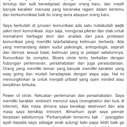
tertutup dan sulit beradaptasi dengan orang baru, dan masih
banyak karakter manusia yang beraneka ragam dalam bertemu
dan berkomunikasi baik itu orang lama ataupun orang baru.
Saya berkuliah di jurusan komunikasi ada satu matakuliah wajib
yakni teori komunikasi. Jujur saja, menguras pikiran dan otak untuk
memahami berbagai teori dan analisis dari para professor
komunikasi yang memiliki latarbelakang keilmuan berbeda. Ada
yang memandang dalam sudut psikologis, antropologis, sejarah
dan lainnya sesuai basic keilmuan yang ia pelajari sebelumnya.
Komunikasi its complex. Bicara circle tentu berkaitan dengan
hubungan pertemanan, persahabatan dan juga persaudaraan.
Orang yang memiliki teman yang banyak memiliki karakter yang
easy going dan mudah beradaptasi dengan siapa saja. Hal ini
memungkinkan ia untuk menjadi pribadi yang open minded atau
berpikiran terbuka.
Power of circle. Kekuatan pertemanan dan persahabatan. Saya
memiliki karakter ambivert menurut saya (mengetahui dari kuis di
internet). Ada masa dimana saya bersikap ekstrovert dan ada
masa saya bersikap introvert. Almarhum ayah saya pernah
berpesan sebelumnya “Perbanyaklah temanmu kak ..” (panggilan
ayah kepada saya sebagai anak sulung) kalo papa lebih baik ga