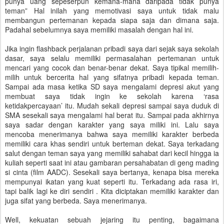
punya uang sepeserpun kemana-mana daripada tidak punya
teman” Hal inilah yang memotivasi saya untuk tidak malu
membangun pertemanan kepada siapa saja dan dimana saja.
Padahal sebelumnya saya memiliki masalah dengan hal ini.
Jika ingin flashback perjalanan pribadi saya dari sejak saya sekolah
dasar, saya selalu memiliki permasalahan pertemanan untuk
mencari yang cocok dan benar-benar dekat. Saya tipikal memilih-
milih untuk bercerita hal yang sifatnya pribadi kepada teman.
Sampai ada masa ketika SD saya mengalami depresi akut yang
membuat saya tidak ingin ke sekolah karena ‘rasa
ketidakpercayaan’ itu. Mudah sekali depresi sampai saya duduk di
SMA sesekali saya mengalami hal berat itu. Sampai pada akhirnya
saya sadar dengan karakter yang saya miliki ini. Lalu saya
mencoba menerimanya bahwa saya memiliki karakter berbeda
memiliki cara khas sendiri untuk berteman dekat. Saya terkadang
salut dengan teman saya yang memiliki sahabat dari kecil hingga ia
kuliah seperti saat ini atau gambaran persahabatan di geng mading
si cinta (film AADC). Sesekali saya bertanya, kenapa bisa mereka
mempunyai ikatan yang kuat seperti itu. Terkadang ada rasa iri,
tapi balik lagi ke diri sendiri . Kita diciptakan memiliki karakter dan
juga sifat yang berbeda. Saya menerimanya.
Well, kekuatan sebuah jejaring itu penting, bagaimana