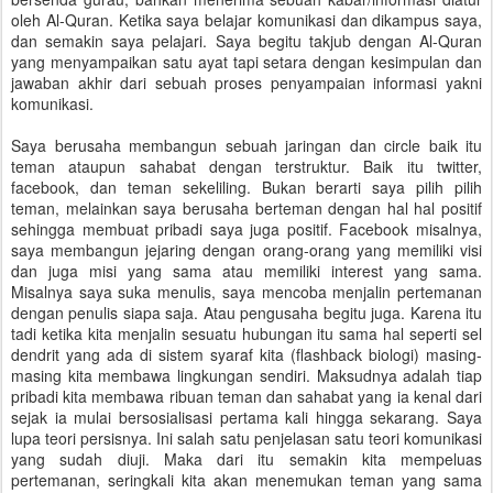
oleh Al-Quran. Ketika saya belajar komunikasi dan dikampus saya,
dan semakin saya pelajari. Saya begitu takjub dengan Al-Quran
yang menyampaikan satu ayat tapi setara dengan kesimpulan dan
jawaban akhir dari sebuah proses penyampaian informasi yakni
komunikasi.
Saya berusaha membangun sebuah jaringan dan circle baik itu
teman ataupun sahabat dengan terstruktur. Baik itu twitter,
facebook, dan teman sekeliling. Bukan berarti saya pilih pilih
teman, melainkan saya berusaha berteman dengan hal hal positif
sehingga membuat pribadi saya juga positif. Facebook misalnya,
saya membangun jejaring dengan orang-orang yang memiliki visi
dan juga misi yang sama atau memiliki interest yang sama.
Misalnya saya suka menulis, saya mencoba menjalin pertemanan
dengan penulis siapa saja. Atau pengusaha begitu juga. Karena itu
tadi ketika kita menjalin sesuatu hubungan itu sama hal seperti sel
dendrit yang ada di sistem syaraf kita (flashback biologi) masing-
masing kita membawa lingkungan sendiri. Maksudnya adalah tiap
pribadi kita membawa ribuan teman dan sahabat yang ia kenal dari
sejak ia mulai bersosialisasi pertama kali hingga sekarang. Saya
lupa teori persisnya. Ini salah satu penjelasan satu teori komunikasi
yang sudah diuji. Maka dari itu semakin kita mempeluas
pertemanan, seringkali kita akan menemukan teman yang sama