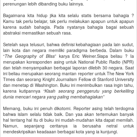
perenungan lebih dibanding buku lainnya.
Bagaimana kita hidup jika kita selalu statis bersama bahagia ?
Kamu tak perlu belajar, tak perlu melakukan apapun untuk apapun
karena sudah bahagia. Pada nyatanya bahagia bagai sebuah
abstraksi memastikan sebuah rasa.
Setelah saya telusuri, bahwa definisi kebahagiaan pada lain sudut,
lain kota dan negara memiliki paradigma berbeda. Dalam buku
“
The Geography of Bliss
” karya Eric Weiner.Siapa beliau ? Ia
merupakan koresponden asing untuk National Public Radio (NPR)
dan telah menyampaikan berbagai laporan dilebih 30 negara. Saat
ini beliau merupakan seorang mantan reporter untuk The New York
Times dan seorang Knight Journalism Fellow di Stanford University
dan menetap di Washington. Buku ini menimbulkan rasa ingin tahu,
karena kutipannya
“Kisah seorang penggerutu yang berkeliling
dunia mencari negara yang paling membahagiakan”
Memang, buku ini penuh dikotomi. Reporter asing telah terdogma
bahwa islam selalu tidak baik. Dan yaa akan tertemukan banyak
hal tentang hal itu di buku ini mudah-mudahan kita dapat memilah.
Namun, sepanjang ceritanya ia berusaha netral untuk
mendeskripsikan keadaaan berbagai kota yang ia kunjungi.