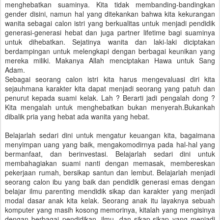
menghebatkan suaminya. Kita tidak membanding-bandingkan
gender disini, namun hal yang ditekankan bahwa kita kekurangan
wanita sebagai calon istri yang berkualitas untuk menjadi pendidik
generasi-generasi hebat dan juga partner lifetime bagi suaminya
untuk dihebatkan. Sejatinya wanita dan laki-laki diciptakan
berdampingan untuk melengkapi dengan berbagai keunikan yang
mereka miliki. Makanya Allah menciptakan Hawa untuk Sang
Adam.
Sebagai seorang calon istri kita harus mengevaluasi diri kita
sejauhmana karakter kita dapat menjadi seorang yang patuh dan
penurut kepada suami kelak. Lah ? Berarti jadi pengalah dong ?
Kita mengalah untuk menghebatkan bukan menyerah.Bukankah
dibalik pria yang hebat ada wanita yang hebat.
Belajarlah sedari dini untuk mengatur keuangan kita, bagaimana
menyimpan uang yang baik, mengakomodirnya pada hal-hal yang
bermanfaat, dan berinvestasi. Belajarlah sedari dini untuk
membahagiakan suami nanti dengan memasak, membereskan
pekerjaan rumah, bersikap santun dan lembut. Belajarlah menjadi
seorang calon ibu yang baik dan pendidik generasi emas dengan
belajar ilmu parenting mendidik sikap dan karakter yang menjadi
modal dasar anak kita kelak. Seorang anak itu layaknya sebuah
komputer yang masih kosong memorinya, kitalah yang mengisinya
dengan berbagai pendidikan, ilmu, dan sikap-sikap yang menjadi