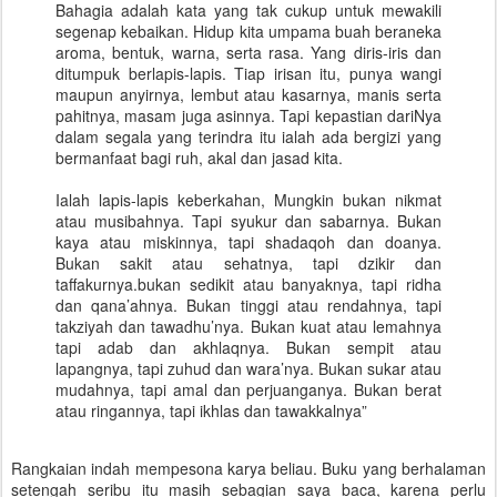
Bahagia adalah kata yang tak cukup untuk mewakili
segenap kebaikan. Hidup kita umpama buah beraneka
aroma, bentuk, warna, serta rasa. Yang diris-iris dan
ditumpuk berlapis-lapis. Tiap irisan itu, punya wangi
maupun anyirnya, lembut atau kasarnya, manis serta
pahitnya, masam juga asinnya. Tapi kepastian dariNya
dalam segala yang terindra itu ialah ada bergizi yang
bermanfaat bagi ruh, akal dan jasad kita.
Ialah lapis-lapis keberkahan, Mungkin bukan nikmat
atau musibahnya. Tapi syukur dan sabarnya. Bukan
kaya atau miskinnya, tapi shadaqoh dan doanya.
Bukan sakit atau sehatnya, tapi dzikir dan
taffakurnya.bukan sedikit atau banyaknya, tapi ridha
dan qana’ahnya. Bukan tinggi atau rendahnya, tapi
takziyah dan tawadhu’nya. Bukan kuat atau lemahnya
tapi adab dan akhlaqnya. Bukan sempit atau
lapangnya, tapi zuhud dan wara’nya. Bukan sukar atau
mudahnya, tapi amal dan perjuanganya. Bukan berat
atau ringannya, tapi ikhlas dan tawakkalnya”
Rangkaian indah mempesona karya beliau. Buku yang berhalaman
setengah seribu itu masih sebagian saya baca, karena perlu