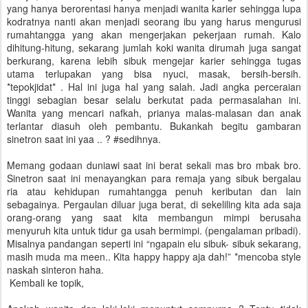
yang hanya berorentasi hanya menjadi wanita karier sehingga lupa
kodratnya nanti akan menjadi seorang ibu yang harus mengurusi
rumahtangga yang akan mengerjakan pekerjaan rumah. Kalo
dihitung-hitung, sekarang jumlah koki wanita dirumah juga sangat
berkurang, karena lebih sibuk mengejar karier sehingga tugas
utama terlupakan yang bisa nyuci, masak, bersih-bersih.
*tepokjidat* . Hal ini juga hal yang salah. Jadi angka perceraian
tinggi sebagian besar selalu berkutat pada permasalahan ini.
Wanita yang mencari nafkah, prianya malas-malasan dan anak
terlantar diasuh oleh pembantu. Bukankah begitu gambaran
sinetron saat ini yaa .. ? #sedihnya.
Memang godaan duniawi saat ini berat sekali mas bro mbak bro.
Sinetron saat ini menayangkan para remaja yang sibuk bergalau
ria atau kehidupan rumahtangga penuh keributan dan lain
sebagainya. Pergaulan diluar juga berat, di sekeliling kita ada saja
orang-orang yang saat kita membangun mimpi berusaha
menyuruh kita untuk tidur ga usah bermimpi. (pengalaman pribadi).
Misalnya pandangan seperti ini “ngapain elu sibuk- sibuk sekarang,
masih muda ma meen.. Kita happy happy aja dah!” *mencoba style
naskah sinteron haha.
Kembali ke topik,