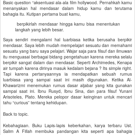
Basic question “aksentuasi ala-ala film hollywood. Pernahkah kamu
menanyakan hal mendasar dalam hidup kamu dan terutama
bahagia itu. Kutipan pertama buat kamu,
berpikirlah mendasar hingga kamu bisa menentukan
langkah yang lebih besar.
Saya sendiri mengalami hal luarbiasa ketika berusaha berpikir
mendasar. Saya lebih mudah mempelajari sesuatu dan memahami
sesuatu yang baru saya pelajari. Wajar saja para filsuf dan ilmuwan
itu menguasai berbagai bidang pengetahuan karena mereka selalu
berpikir sangat dalam dan mendasar. Seperti Archimedes, Kenapa
air tumpah karena dirinya masuk kedalam bejana ? Its simple right.
Tapi karena pertanyaannya ia mendapatkan sebuah rumus
luarbiasa yang sampai saat ini masih digunakan. Ketika Al-
Khawarizmi menemukan rumus dasar aljabar yang kita gunakan
sampai saat ini. Ibnu Rusyd, Ibnu Sina, dan para filsuf Yunani
Arisoteles, Plato. Mereka pelopor dasar keinginan untuk mencari
tahu “curious” tentang kehidupan.
Back to topic.
Kebahagiaan. Buku Lapis-lapis keberkahan, karya terbaru Ust.
Salim A Fillah membuka pandangan kita seperti apa bahagia